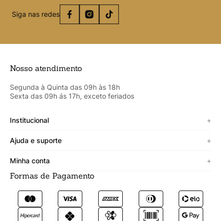
Siga nas redes
Nosso atendimento
Segunda à Quinta das 09h às 18h
Sexta das 09h ás 17h, exceto feriados
Institucional
+
Sobre a Cicero
Ajuda e suporte
+
Minha vitrine
Termos de uso
Minha conta
+
Personalizado
Política de segurança
Formas de Pagamento
Meus Dados
Lojista
Trocas e devoluções
Meus Pedidos
Fale conosco
Prazos de entrega
Meus Favoritos
Formas de pagamento