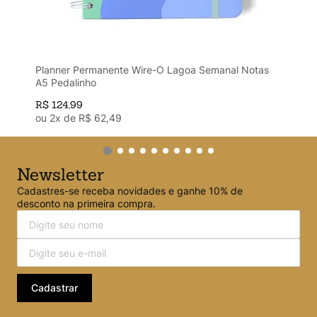
Planner Permanente Wire-O Lagoa Semanal Notas
A5 Pedalinho
R$
124
,
99
ou
2
x de
R$
62
,
49
Newsletter
Cadastres-se receba novidades e ganhe 10% de
desconto na primeira compra.
Cadastrar