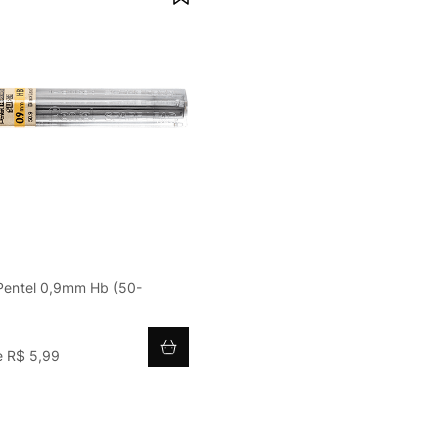
 Pentel 0,9mm Hb (50-
e
R$
5
,
99