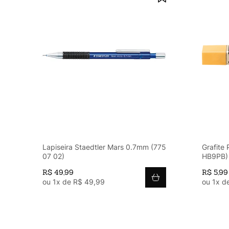
Lapiseira Staedtler Mars 0.7mm (775
Grafite
07 02)
HB9PB)
R$
49
,
99
R$
5
,
99
ou
1
x de
R$
49
,
99
ou
1
x d