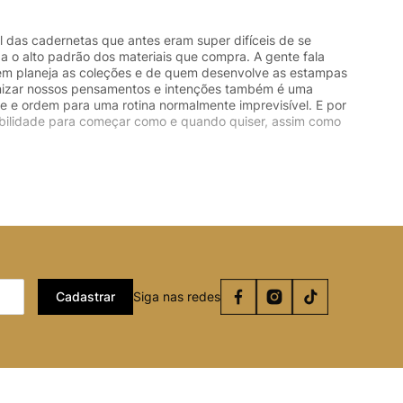
l das cadernetas que antes eram super difíceis de se
a o alto padrão dos materiais que compra. A gente fala
quem planeja as coleções e de quem desenvolve as estampas
rganizar nossos pensamentos e intenções também é uma
le e ordem para uma rotina normalmente imprevisível. E por
xibilidade para começar como e quando quiser, assim como
Cadastrar
Siga nas redes