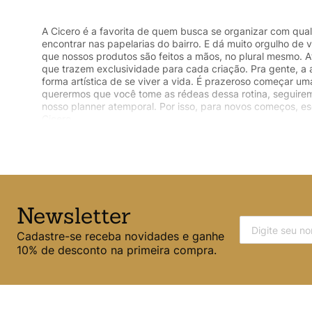
A Cicero é a favorita de quem busca se organizar com quali
encontrar nas papelarias do bairro. E dá muito orgulho de 
que nossos produtos são feitos a mãos, no plural mesmo. A
que trazem exclusividade para cada criação. Pra gente, a 
forma artística de se viver a vida. É prazeroso começar u
querermos que você tome as rédeas dessa rotina, seguirem
nosso planner atemporal. Por isso, para novos começos, es
Cicero
Organização é uma arte
Newsletter
Cadastre-se receba novidades e ganhe
10% de desconto na primeira compra.