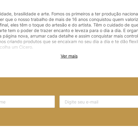
dade, brasilidade e arte. Fomos os primeiros a ter produção naciona
ver que o nosso trabalho de mais de 16 anos conquistou quem valoriz
final, eles têm o toque do artesão e do artista. Têm o cuidado de 
arte tem o poder de trazer encanto e leveza para o dia a dia. E o
ma página nova, arrumar cada detalhe e assim conquistar mais contro
os criando produtos que se encaixam no seu dia a dia e te dão fle
colha um Cicero.
Ver mais