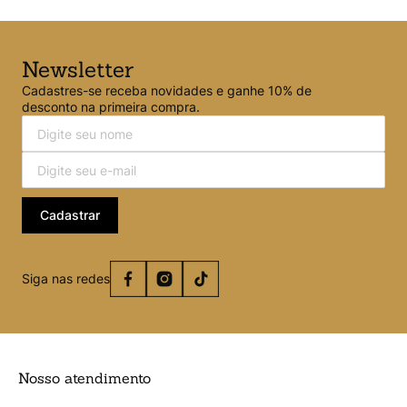
semper libero posuere sit amet. Pellentesque ornare vitae
purus ut efficitur. Proin purus orci, varius et metus sed, iaculis
luctus sapien. Phasellus tempus leo at lorem sollicitudin
tristique. Etiam viverra nisl id cursus hendrerit. ver menos
Newsletter
Cadastres-se receba novidades e ganhe 10% de
desconto na primeira compra.
Cadastrar
Siga nas redes
Nosso atendimento