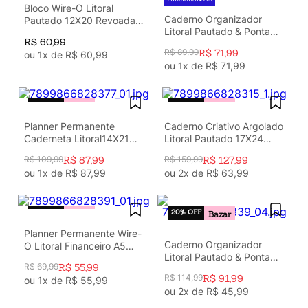
Argolado
10
º
Bloco Wire-O Litoral
Caderno Organizador
Pautado 12X20 Revoada
Litoral Pautado & Pontado
Azul
R$
60
,
99
A5 Cardume
R$
89
,
99
R$
71
,
99
ou
1
x de
R$
60
,
99
ou
1
x de
R$
71
,
99
20%
OFF
20%
OFF
Bazar
Bazar
Planner Permanente
Caderno Criativo Argolado
Caderneta Litoral14X21
Litoral Pautado 17X24
Cardume
Revoada Off White
R$
109
,
99
R$
87
,
99
R$
159
,
99
R$
127
,
99
ou
1
x de
R$
87
,
99
ou
2
x de
R$
63
,
99
20%
OFF
20%
OFF
Bazar
Bazar
Planner Permanente Wire-
Caderno Organizador
O Litoral Financeiro A5
Litoral Pautado & Pontado
Revoada Off White
R$
69
,
99
R$
55
,
99
17X24 Revoada Azul
R$
114
,
99
R$
91
,
99
ou
1
x de
R$
55
,
99
ou
2
x de
R$
45
,
99