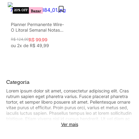
20%
OFF
Bazar
Planner Permanente Wire-
O Litoral Semanal Notas
A5 Revoada Azul
R$
124
,
99
R$
99
,
99
ou
2
x de
R$
49
,
99
Categoria
Lorem ipsum dolor sit amet, consectetur adipiscing elit. Cras
rutrum sapien eget pharetra varius. Fusce placerat pharetra
tortor, et semper libero posuere sit amet. Pellentesque ornare
vitae purus ut efficitur. Proin purus orci, varius et metus sed,
iaculis luctus sapien. Phasellus tempus leo at lorem sollicitudin
tristique. Etiam viverra nisl id cursus hendrerit. Ut vel diam ac
tellus commodo pharetra sit amet egestas urna. Lorem ipsum
Ver mais
dolor sit amet, consectetur adipiscing elit. Cras rutrum sapien
eget pharetra varius. Fusce placerat pharetra tortor, et