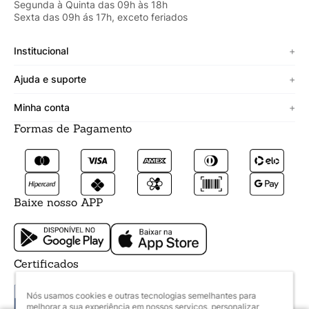
Segunda à Quinta das 09h às 18h
Sexta das 09h ás 17h, exceto feriados
Institucional
+
Sobre a Cicero
Ajuda e suporte
+
Minha vitrine
Termos de uso
Minha conta
+
Personalizado
Política de segurança
Formas de Pagamento
Meus Dados
Lojista
Trocas e devoluções
Meus Pedidos
Fale conosco
Prazos de entrega
Meus Favoritos
Formas de pagamento
Baixe nosso APP
Certificados
Nós usamos cookies e outras tecnologias semelhantes para
melhorar a sua experiência em nossos serviços, personalizar