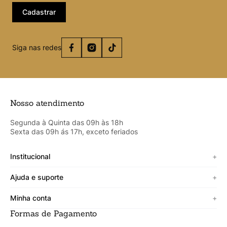
Cadastrar
Siga nas redes
Nosso atendimento
Segunda à Quinta das 09h às 18h
Sexta das 09h ás 17h, exceto feriados
Institucional
+
Sobre a Cicero
Ajuda e suporte
+
Minha vitrine
Termos de uso
Minha conta
+
Personalizado
Política de segurança
Formas de Pagamento
Meus Dados
Lojista
Trocas e devoluções