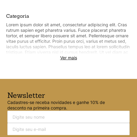
Categoria
Lorem ipsum dolor sit amet, consectetur adipiscing elit. Cras
rutrum sapien eget pharetra varius. Fusce placerat pharetra
tortor, et semper libero posuere sit amet. Pellentesque ornare
vitae purus ut efficitur. Proin purus orci, varius et metus sed,
iaculis luctus sapien. Phasellus tempus leo at lorem sollicitudin
tristique. Etiam viverra nisl id cursus hendrerit. Ut vel diam ac
tellus commodo pharetra sit amet egestas urna. Lorem ipsum
Ver mais
dolor sit amet, consectetur adipiscing elit. Cras rutrum sapien
eget pharetra varius. Fusce placerat pharetra tortor, et
semper libero posuere sit amet. Pellentesque ornare vitae
purus ut efficitur. Proin purus orci, varius et metus sed, iaculis
luctus sapien. Phasellus tempus leo at lorem sollicitudin
tristique. Etiam viverra nisl id cursus hendrerit. ver menos
Newsletter
Cadastres-se receba novidades e ganhe 10% de
desconto na primeira compra.