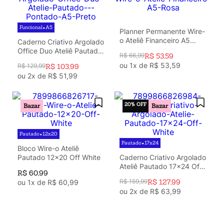
Argolado
10
º
Funcional
A5
•
Planner Permanente Wire-
o Ateliê Financeiro A5
Caderno Criativo Argolado
Rosa
Office Duo Ateliê Pautado
R$
66
,
99
R$
53
,
59
& Pontado A5 Preto
ou
1
x de
R$
53
,
59
R$
129
,
99
R$
103
,
99
ou
2
x de
R$
51
,
99
20%
OFF
Bazar
Bazar
Pautado
12x20
•
Pautado
17x24
•
Bloco Wire-o Ateliê
Pautado 12x20 Off White
Caderno Criativo Argolado
Ateliê Pautado 17x24 Off
R$
60
,
99
White
R$
159
,
99
R$
127
,
99
ou
1
x de
R$
60
,
99
ou
2
x de
R$
63
,
99