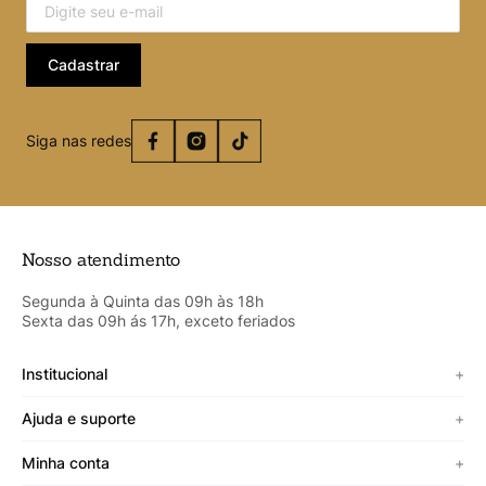
Cadastrar
Siga nas redes
Nosso atendimento
Segunda à Quinta das 09h às 18h
Sexta das 09h ás 17h, exceto feriados
Institucional
+
Sobre a Cicero
Ajuda e suporte
+
Minha vitrine
Termos de uso
Minha conta
+
Personalizado