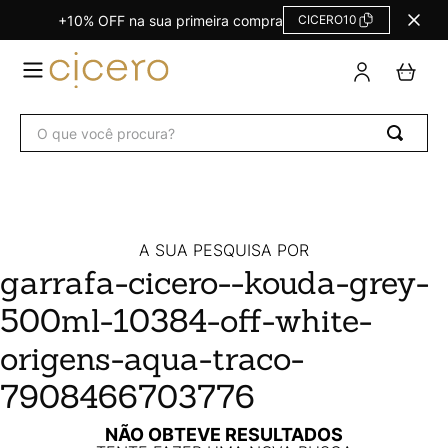
+10% OFF na sua primeira compra
CICERO10
TERMOS
MAIS
BUSCADOS
O que você procura?
Agendas Calendários
1
º
Refil
2
º
Fichário
3
º
Caderno
4
º
A SUA PESQUISA POR
garrafa-cicero--kouda-grey-
Planner
5
º
500ml-10384-off-white-
Planner Permanente
6
º
Trancoso
7
º
origens-aqua-traco-
Melissa
8
º
7908466703776
Caderneta
9
º
NÃO OBTEVE RESULTADOS