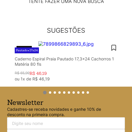
Argolado
10
º
TENTE FAZER UMA NOVA BUSCA
SUGESTÕES
30%
OFF
Pautado
17x24
•
Caderno Espiral Praia Pautado 17,3x24 Cachorros 1
Matéria 80 fls
R$
65
,
99
R$
46
,
19
ou
1
x de
R$
46
,
19
Newsletter
Cadastres-se receba novidades e ganhe 10% de
desconto na primeira compra.