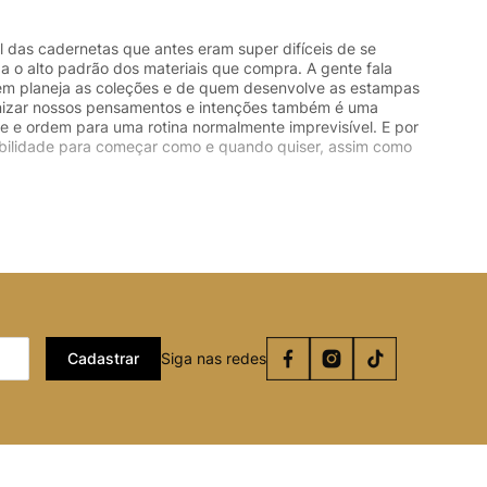
l das cadernetas que antes eram super difíceis de se
a o alto padrão dos materiais que compra. A gente fala
quem planeja as coleções e de quem desenvolve as estampas
rganizar nossos pensamentos e intenções também é uma
le e ordem para uma rotina normalmente imprevisível. E por
xibilidade para começar como e quando quiser, assim como
Cadastrar
Siga nas redes