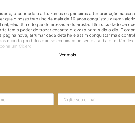
dade, brasilidade e arte. Fomos os primeiros a ter produção naciona
ver que o nosso trabalho de mais de 16 anos conquistou quem valoriz
final, eles têm o toque do artesão e do artista. Têm o cuidado de 
arte tem o poder de trazer encanto e leveza para o dia a dia. E o
ma página nova, arrumar cada detalhe e assim conquistar mais contro
os criando produtos que se encaixam no seu dia a dia e te dão fle
colha um Cicero.
Ver mais