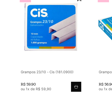
Grampos 23/10 - Cis (181.0900)
Grampos
R$
59
,
90
R$
56
,
9
ou
1
x de
R$
59
,
90
ou
1
x d