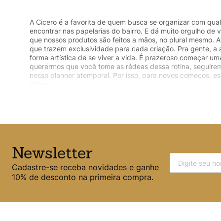
A Cicero é a favorita de quem busca se organizar com quali
encontrar nas papelarias do bairro. E dá muito orgulho de 
que nossos produtos são feitos a mãos, no plural mesmo. A
que trazem exclusividade para cada criação. Pra gente, a 
forma artística de se viver a vida. É prazeroso começar u
querermos que você tome as rédeas dessa rotina, seguirem
nosso planner atemporal. Por isso, para novos começos, es
Cicero
Organização é uma arte
Newsletter
Cadastre-se receba novidades e ganhe
10% de desconto na primeira compra.