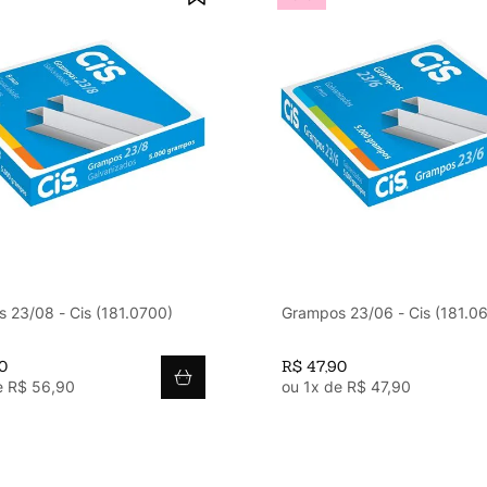
 23/08 - Cis (181.0700)
Grampos 23/06 - Cis (181.0
0
R$
47
,
90
e
R$
56
,
90
ou
1
x de
R$
47
,
90