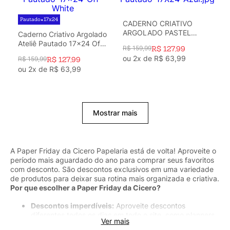
Pautado
17x24
•
CADERNO CRIATIVO
ARGOLADO PASTEL
Caderno Criativo Argolado
PAUTADO 17X24 AZUL
Ateliê Pautado 17x24 Off
R$
159
,
99
R$
127
,
99
White
ou
2
x de
R$
63
,
99
R$
159
,
99
R$
127
,
99
ou
2
x de
R$
63
,
99
Mostrar mais
A Paper Friday da Cicero Papelaria está de volta! Aproveite o
período mais aguardado do ano para comprar seus favoritos
com desconto. São descontos exclusivos em uma variedade
de produtos para deixar sua rotina mais organizada e criativa.
Por que escolher a Paper Friday da Cicero?
Descontos imperdíveis:
Aproveite descontos
diferentes todos os dias em todo o site, como planners,
Ver mais
cadernos universitários, agendas semanais, canetas,