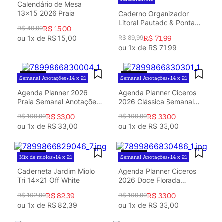
Argolado
10
º
Calendário de Mesa
13x15 2026 Praia
Caderno Organizador
Litoral Pautado & Pontado
R$
49
,
99
R$
15
,
00
A5 Cardume
ou
1
x de
R$
15
,
00
R$
89
,
99
R$
71
,
99
ou
1
x de
R$
71
,
99
70%
OFF
70%
OFF
Semanal Anotações
14 x 21
Semanal Anotações
14 x 21
•
•
Agenda Planner 2026
Agenda Planner Ciceros
Praia Semanal Anotações
2026 Clássica Semanal
14x21 Cachorros
Anotações 14x21 Verde
R$
109
,
99
R$
33
,
00
R$
109
,
99
R$
33
,
00
Oliva
ou
1
x de
R$
33
,
00
ou
1
x de
R$
33
,
00
20%
OFF
70%
OFF
Mix de miolos
14 x 21
Semanal Anotações
14 x 21
•
•
Caderneta Jardim Miolo
Agenda Planner Ciceros
Tri 14x21 Off White
2026 Doce Florada
Semanal Anotações 14x21
R$
102
,
99
R$
82
,
39
R$
109
,
99
R$
33
,
00
Garrafa
ou
1
x de
R$
82
,
39
ou
1
x de
R$
33
,
00