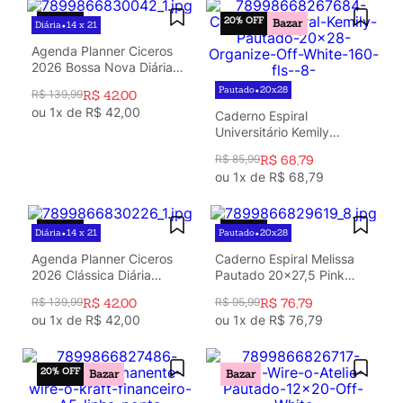
70%
OFF
20%
OFF
Bazar
Diária
14 x 21
•
Agenda Planner Ciceros
2026 Bossa Nova Diária
14x21 Boemia Caramelo
Pautado
20x28
•
R$
139
,
99
R$
42
,
00
ou
1
x de
R$
42
,
00
Caderno Espiral
Universitário Kemily
Pautado Organize Off
R$
85
,
99
R$
68
,
79
White 10 Matérias 160 fls
ou
1
x de
R$
68
,
79
70%
OFF
20%
OFF
Diária
14 x 21
Pautado
20x28
•
•
Agenda Planner Ciceros
Caderno Espiral Melissa
2026 Clássica Diária
Pautado 20x27,5 Pink
14x21 Rosa Orquídea
Bloomy 10 Matérias 160
R$
139
,
99
R$
42
,
00
R$
95
,
99
R$
76
,
79
fls
ou
1
x de
R$
42
,
00
ou
1
x de
R$
76
,
79
20%
OFF
Bazar
Bazar