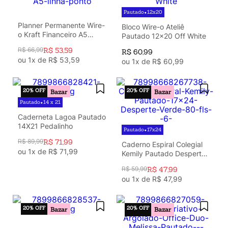
Pautado
12x20
•
Planner Permanente Wire-
Bloco Wire-o Ateliê
o Kraft Financeiro A5
Pautado 12x20 Off White
Linha e Ponto
R$
66
,
99
R$
53
,
59
R$
60
,
99
ou
1
x de
R$
53
,
59
ou
1
x de
R$
60
,
99
20%
OFF
20%
OFF
Bazar
Bazar
Pautado
14 x 21
•
Caderneta Lagoa Pautado
14X21 Pedalinho
Pautado
17x24
•
R$
89
,
99
R$
71
,
99
Caderno Espiral Colegial
ou
1
x de
R$
71
,
99
Kemily Pautado Desperte
Verde 1 Matéria 80 fls
R$
59
,
99
R$
47
,
99
ou
1
x de
R$
47
,
99
20%
OFF
20%
OFF
Bazar
Bazar