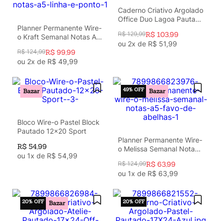
Caderno Criativo Argolado
Office Duo Lagoa Pautado
Planner Permanente Wire-
& Pontado A5 Cisne Floral
R$
129
,
99
R$
103
,
99
o Kraft Semanal Notas A5
Off White
ou
2
x de
R$
51
,
99
Linha e Ponto
R$
124
,
99
R$
99
,
99
ou
2
x de
R$
49
,
99
49%
OFF
Bazar
Bazar
Bloco Wire-o Pastel Block
Pautado 12x20 Sport
Planner Permanente Wire-
R$
54
,
99
o Melissa Semanal Notas
ou
1
x de
R$
54
,
99
A5 Favo de Abelhas
R$
124
,
99
R$
63
,
99
ou
1
x de
R$
63
,
99
20%
OFF
20%
OFF
Bazar