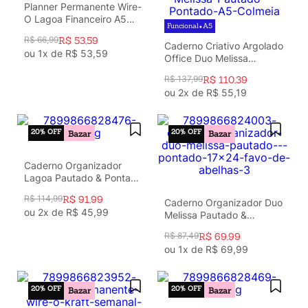
Planner Permanente Wire-
O Lagoa Financeiro A5
Funcional
A5
•
Passeio dos Cisnes
R$
66
,
99
R$
53
,
59
Caderno Criativo Argolado
ou
1
x de
R$
53
,
59
Office Duo Melissa
Pautado & Pontado A5
R$
137
,
99
R$
110
,
39
Colméia
ou
2
x de
R$
55
,
19
20%
OFF
20%
OFF
Bazar
Bazar
Caderno Organizador
Lagoa Pautado & Pontado
17X24 Cisne Floral Off
R$
114
,
99
R$
91
,
99
White
Caderno Organizador Duo
ou
2
x de
R$
45
,
99
Melissa Pautado &
Pontado 17X24 Favo De
R$
87
,
49
R$
69
,
99
Abelhas
ou
1
x de
R$
69
,
99
20%
OFF
20%
OFF
Bazar
Bazar