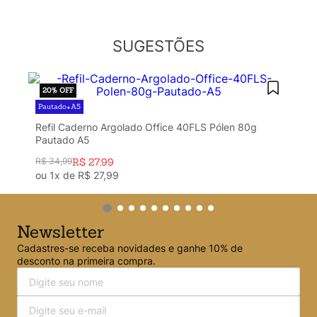
Argolado
10
º
SUGESTÕES
20%
OFF
Pautado
A5
•
Refil Caderno Argolado Office 40FLS Pólen 80g
Pautado A5
R$
34
,
99
R$
27
,
99
ou
1
x de
R$
27
,
99
Newsletter
Cadastres-se receba novidades e ganhe 10% de
desconto na primeira compra.