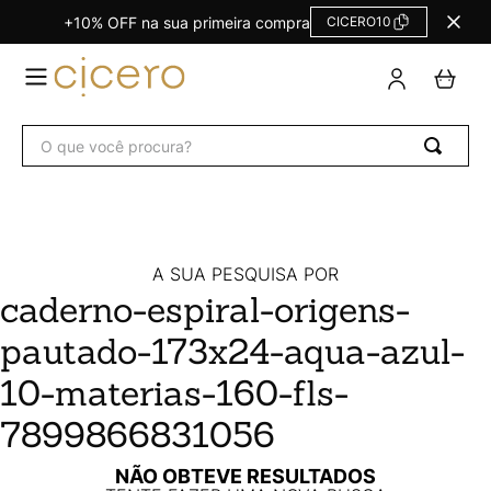
+10% OFF na sua primeira compra
CICERO10
TERMOS
MAIS
BUSCADOS
O que você procura?
Agendas Calendários
1
º
Refil
2
º
Fichário
3
º
Caderno
4
º
A SUA PESQUISA POR
caderno-espiral-origens-
Planner
5
º
pautado-173x24-aqua-azul-
Planner Permanente
6
º
Trancoso
7
º
10-materias-160-fls-
Melissa
8
º
7899866831056
Caderneta
9
º
NÃO OBTEVE RESULTADOS