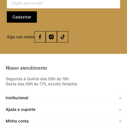
Cadastrar
Siga nas redes
Nosso atendimento
Segunda à Quinta das 09h às 18h
Sexta das 09h ás 17h, exceto feriados
Institucional
+
Sobre a Cicero
Ajuda e suporte
+
Minha vitrine
Termos de uso
Minha conta
+
Personalizado