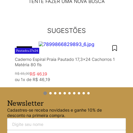
Argolado
10
º
TENTE FAZER UMA NOVA BUSCA
SUGESTÕES
30%
OFF
Pautado
17x24
•
Caderno Espiral Praia Pautado 17,3x24 Cachorros 1
Matéria 80 fls
R$
65
,
99
R$
46
,
19
ou
1
x de
R$
46
,
19
Newsletter
Cadastres-se receba novidades e ganhe 10% de
desconto na primeira compra.