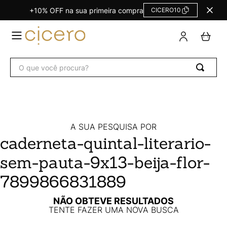
+10% OFF na sua primeira compra
CICERO10
TERMOS
MAIS
BUSCADOS
O que você procura?
Agendas Calendários
1
º
Refil
2
º
Fichário
3
º
Caderno
4
º
A SUA PESQUISA POR
caderneta-quintal-literario-
Planner
5
º
sem-pauta-9x13-beija-flor-
Planner Permanente
6
º
Trancoso
7
º
7899866831889
Melissa
8
º
NÃO OBTEVE RESULTADOS
TENTE FAZER UMA NOVA BUSCA
Caderneta
9
º