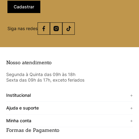
Cadastrar
Siga nas redes
Nosso atendimento
Segunda à Quinta das 09h às 18h
Sexta das 09h ás 17h, exceto feriados
Institucional
+
Sobre a Cicero
Ajuda e suporte
+
Minha vitrine
Termos de uso
Minha conta
+
Personalizado
Política de segurança
Formas de Pagamento
Meus Dados
Lojista
Trocas e devoluções