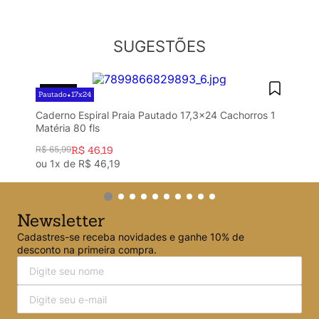
Argolado
10
º
SUGESTÕES
30%
OFF
Pautado
17x24
•
Caderno Espiral Praia Pautado 17,3x24 Cachorros 1
Matéria 80 fls
R$
65
,
99
R$
46
,
19
ou
1
x de
R$
46
,
19
Newsletter
Cadastres-se receba novidades e ganhe 10% de
desconto na primeira compra.