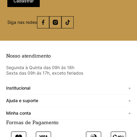
Cadastrar
Siga nas redes
Nosso atendimento
Segunda à Quinta das 09h às 18h
Sexta das 09h ás 17h, exceto feriados
Institucional
+
Sobre a Cicero
Ajuda e suporte
+
Minha vitrine
Termos de uso
Minha conta
+
Personalizado
Política de segurança
Formas de Pagamento
Meus Dados
Lojista
Trocas e devoluções
Meus Pedidos
Fale conosco