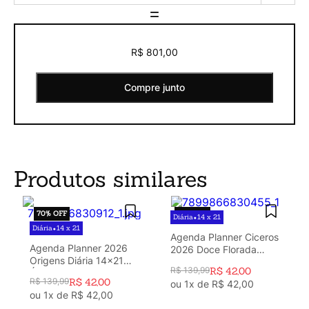
=
R$ 801,00
Compre junto
Produtos similares
70%
OFF
70%
OFF
Diária
14 x 21
•
Diária
14 x 21
•
Agenda Planner Ciceros
Agenda Planner 2026
2026 Doce Florada
Origens Diária 14x21
Diária 14x21 Azul
R$
139
,
99
R$
42
,
00
Áqua Off White
R$
139
,
99
R$
42
,
00
ou
1
x de
R$
42
,
00
ou
1
x de
R$
42
,
00