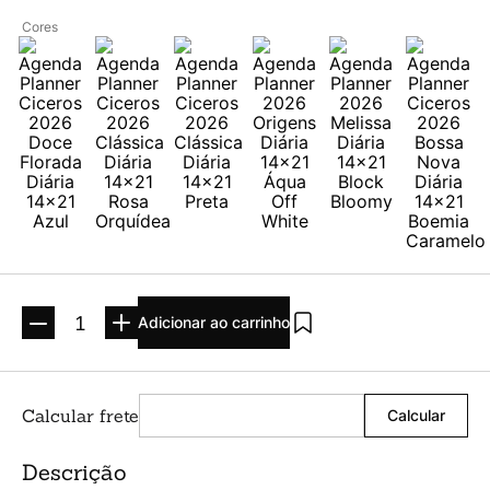
Argolado
10
º
Cores
Adicionar ao carrinho
Descrição