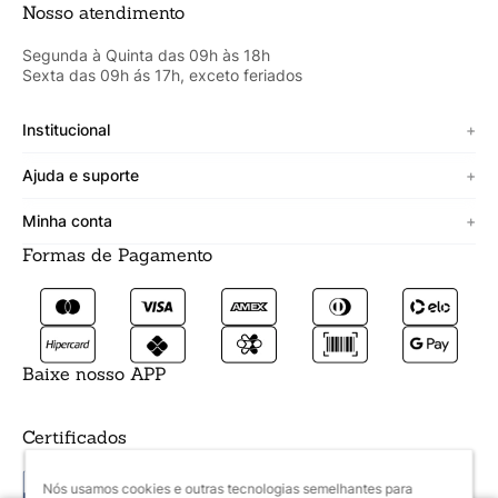
Nosso atendimento
Segunda à Quinta das 09h às 18h
Sexta das 09h ás 17h, exceto feriados
Institucional
+
Sobre a Cicero
Ajuda e suporte
+
Minha vitrine
Termos de uso
Minha conta
+
Personalizado
Política de segurança
Formas de Pagamento
Meus Dados
Lojista
Trocas e devoluções
Meus Pedidos
Fale conosco
Prazos de entrega
Meus Favoritos
Formas de pagamento
Baixe nosso APP
Certificados
Nós usamos cookies e outras tecnologias semelhantes para