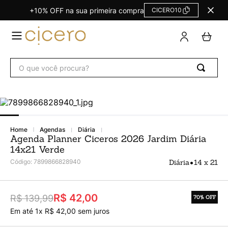
+10% OFF na sua primeira compra
CICERO10
TERMOS
MAIS
BUSCADOS
O que você procura?
Agendas Calendários
1
º
Refil
2
º
Fichário
3
º
Caderno
4
º
agendas
diária
Agenda Planner Ciceros 2026 Jardim Diária
Planner
5
º
14x21 Verde
Planner Permanente
6
º
•
Código
:
7899866828940
Diária
14 x 21
Trancoso
7
º
Melissa
8
º
R$ 42,00
R$ 139,99
70%
OFF
Caderneta
Em até
1
x
R$
42
,
00
sem juros
9
º