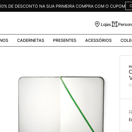
 10% DE DESCONTO NA SUA PRIMEIRA COMPRA COM O CUPOM
C
Lojas
Person
NOS
CADERNETAS
PRESENTES
ACESSÓRIOS
COLE
C
V
C
R
E