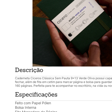
Descrição
Caderneta Ciceros Clássica Sem Pauta 9x13 Verde Oliva possui capa 
fechar, além de fita em cetim para marcar página e bolsa para guarda
160 páginas. Perfeita para te acompanhar no escritório, na vida ou n
Especificações
Feito com Papel Pólen
Bolsa Interna
Fita Marcadora de Página