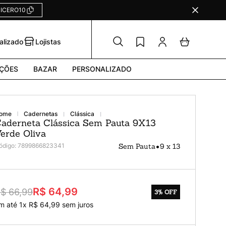
ICERO10
alizado
Lojistas
ÇÕES
BAZAR
PERSONALIZADO
cadernetas
clássica
aderneta Clássica Sem Pauta 9X13
erde Oliva
•
ódigo
:
7899866823341
Sem Pauta
9 x 13
R$ 64,99
$ 66,99
3%
OFF
m até
1
x
R$
64
,
99
sem juros