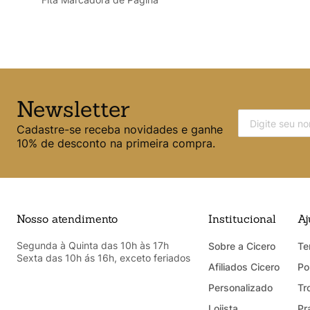
Newsletter
Cadastre-se receba novidades e ganhe
10% de desconto na primeira compra.
Nosso atendimento
Institucional
Aj
Segunda à Quinta das 10h às 17h
Sobre a Cicero
Te
Sexta das 10h ás 16h, exceto feriados
Afiliados Cicero
Po
Personalizado
Tr
Lojista
Pr