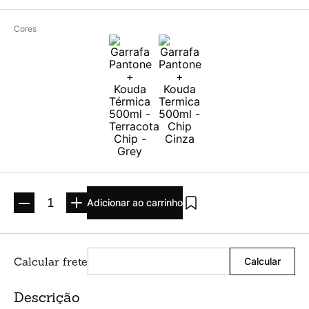
Argolado
10
º
Cores
Adicionar ao carrinho
Descrição