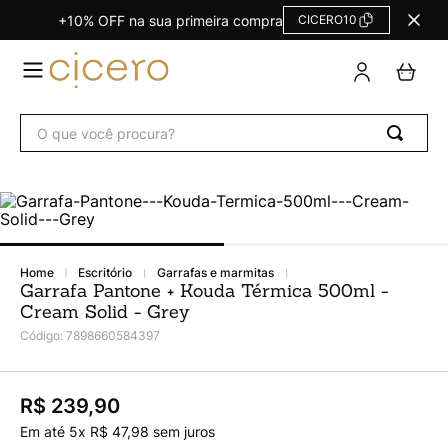
+10% OFF na sua primeira compra
CICERO10
TERMOS
MAIS
BUSCADOS
O que você procura?
Agendas Calendários
1
º
Refil
2
º
Fichário
3
º
Caderno
4
º
escritório
garrafas e marmitas
Planner
5
º
Garrafa Pantone + Kouda Térmica 500ml -
Cream Solid - Grey
Planner Permanente
6
º
Código
:
7898660584397
Trancoso
7
º
Melissa
8
º
R$ 239,90
Caderneta
9
º
Em até
5
x
R$
47
,
98
sem juros