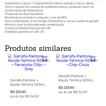
Isolamento a vácuo : Compartimento interno isolado a vácuo, dessa
forma o líquido fica isolado do ambiente externo, ajudando assim na
conservação da temperatura
Produzida em Áço Inoxidável:
Resistente à corrosão e oxidação. Livre de BPA
Sem condensação: A tecnologia (isolamento a vácuo) usada na garrafa
elimina o suor ocasionado pela condensação.
Conserva bebidas frias por até 24h
e bebidas quentes por até 12h.
Produtos similares
Garrafa Pantone +
Garrafa Pantone +
Kouda Termica 500ml -
Kouda Térmica 500ml -
Chip Cinza
R$
219
,
90
Terracota Chip - Grey
R$
219
,
90
ou
4
x de
R$
54
,
97
ou
4
x de
R$
54
,
97