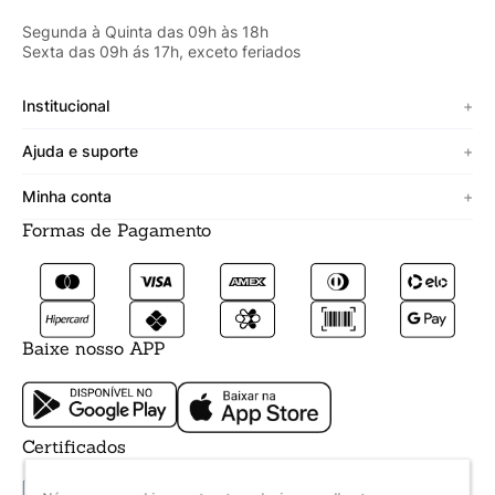
Segunda à Quinta das 09h às 18h
Sexta das 09h ás 17h, exceto feriados
Institucional
+
Sobre a Cicero
Ajuda e suporte
+
Minha vitrine
Termos de uso
Minha conta
+
Personalizado
Política de segurança
Formas de Pagamento
Meus Dados
Lojista
Trocas e devoluções
Meus Pedidos
Fale conosco
Prazos de entrega
Meus Favoritos
Formas de pagamento
Baixe nosso APP
Certificados