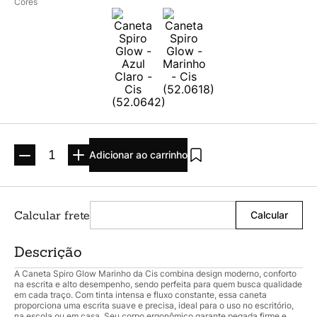
Argolado
10
º
Cores
Adicionar ao carrinho
Descrição
A Caneta Spiro Glow Marinho da Cis combina design moderno, conforto
na escrita e alto desempenho, sendo perfeita para quem busca qualidade
em cada traço. Com tinta intensa e fluxo constante, essa caneta
proporciona uma escrita suave e precisa, ideal para o uso no escritório,
na escola ou em casa. Seu corpo ergonômico garante pegada firme e