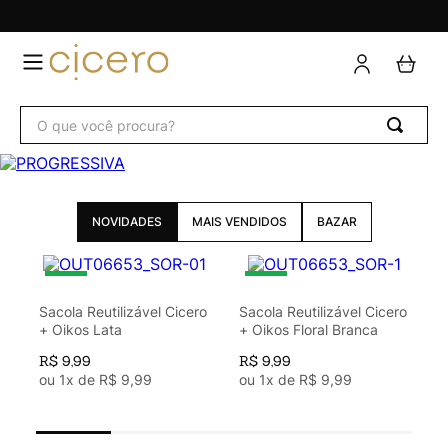
NOVIDADES
MAIS VENDIDOS
BAZAR
Sacola Reutilizável Cicero
Sacola Reutilizável Cicero
+ Oikos Lata
+ Oikos Floral Branca
R$
9
,
99
R$
9
,
99
ou
1
x de
R$
9
,
99
ou
1
x de
R$
9
,
99