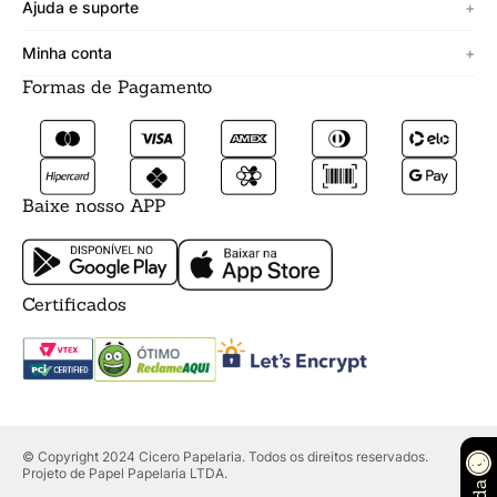
Sobre a Cicero
Ajuda e suporte
+
Minha vitrine
Termos de uso
Minha conta
+
Personalizado
Política de segurança
Formas de Pagamento
Meus Dados
Lojista
Trocas e devoluções
Meus Pedidos
Fale conosco
Prazos de entrega
Meus Favoritos
Formas de pagamento
Baixe nosso APP
Certificados
© Copyright 2024 Cicero Papelaria. Todos os direitos reservados.
Projeto de Papel Papelaria LTDA.