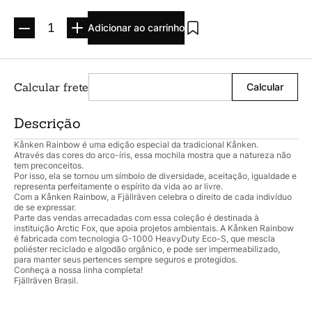
Argolado
10
º
Adicionar ao carrinho
Descrição
Kånken Rainbow é uma edição especial da tradicional Kånken.
Através das cores do arco-íris, essa mochila mostra que a natureza não
tem preconceitos.
Por isso, ela se tornou um símbolo de diversidade, aceitação, igualdade e
representa perfeitamente o espírito da vida ao ar livre.
Com a Kånken Rainbow, a Fjällräven celebra o direito de cada indivíduo
de se expressar.
Parte das vendas arrecadadas com essa coleção é destinada à
instituição Arctic Fox, que apoia projetos ambientais. A Kånken Rainbow
é fabricada com tecnologia G-1000 HeavyDuty Eco-S, que mescla
poliéster reciclado e algodão orgânico, e pode ser impermeabilizado,
para manter seus pertences sempre seguros e protegidos.
Conheça a nossa linha completa!
Fjällräven Brasil.