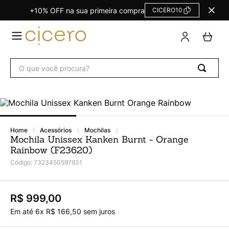
+10% OFF na sua primeira compra
CICERO10
TERMOS
MAIS
BUSCADOS
O que você procura?
Agendas Calendários
1
º
Refil
2
º
Fichário
3
º
Caderno
4
º
acessórios
mochilas
Mochila Unissex Kanken Burnt - Orange
Planner
5
º
Rainbow (F23620)
Planner Permanente
6
º
Código
:
7323450597931
Trancoso
7
º
Melissa
8
º
R$ 999,00
Em até
6
x
R$
166
,
50
sem juros
Caderneta
9
º