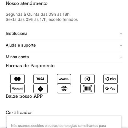
Nosso atendimento
Segunda à Quinta das 09h às 18h
Sexta das 09h ás 17h, exceto feriados
Institucional
+
Sobre a Cicero
Ajuda e suporte
+
Minha vitrine
Termos de uso
Minha conta
+
Personalizado
Política de segurança
Formas de Pagamento
Meus Dados
Lojista
Trocas e devoluções
Meus Pedidos
Fale conosco
Prazos de entrega
Meus Favoritos
Formas de pagamento
Baixe nosso APP
Certificados
Nós usamos cookies e outras tecnologias semelhantes para