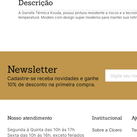
Descrição
A Garrafa Térmica Kouda, possui pintura resistente a riscos e a tecn
temperatura. Modelo com design super moderno para manter sua rotin
Newsletter
Cadastre-se receba novidades e ganhe
10% de desconto na primeira compra.
Nosso atendimento
Institucional
Aj
Segunda à Quinta das 10h às 17h
Sobre a Cicero
Te
Sexta das 10h ás 16h, exceto feriados