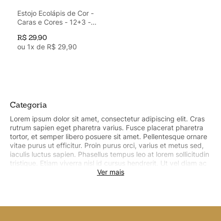
Argolado
10
º
Estojo Ecolápis de Cor -
Caras e Cores - 12+3 -
Faber Castell (120112CC)
R$
29
,
90
ou
1
x de
R$
29
,
90
Categoria
Lorem ipsum dolor sit amet, consectetur adipiscing elit. Cras
rutrum sapien eget pharetra varius. Fusce placerat pharetra
tortor, et semper libero posuere sit amet. Pellentesque ornare
vitae purus ut efficitur. Proin purus orci, varius et metus sed,
iaculis luctus sapien. Phasellus tempus leo at lorem sollicitudin
tristique. Etiam viverra nisl id cursus hendrerit. Ut vel diam ac
tellus commodo pharetra sit amet egestas urna. Lorem ipsum
Ver mais
dolor sit amet, consectetur adipiscing elit. Cras rutrum sapien
eget pharetra varius. Fusce placerat pharetra tortor, et
semper libero posuere sit amet. Pellentesque ornare vitae
purus ut efficitur. Proin purus orci, varius et metus sed, iaculis
luctus sapien. Phasellus tempus leo at lorem sollicitudin