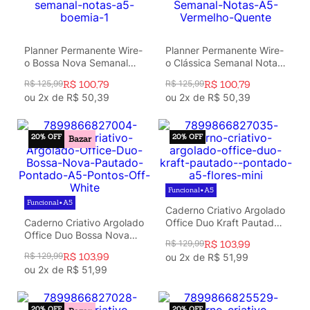
Planner Permanente Wire-
Planner Permanente Wire-
o Bossa Nova Semanal
o Clássica Semanal Notas
Notas A5 Boemia
A5 Vermelho Quente
R$
125
,
99
R$
100
,
79
R$
125
,
99
R$
100
,
79
ou
2
x de
R$
50
,
39
ou
2
x de
R$
50
,
39
20%
OFF
20%
OFF
Bazar
Funcional
A5
•
Funcional
A5
•
Caderno Criativo Argolado
Caderno Criativo Argolado
Office Duo Kraft Pautado
Office Duo Bossa Nova
& Pontado A5 Flores Mini
R$
129
,
99
R$
103
,
99
Pautado & Pontado A5
R$
129
,
99
R$
103
,
99
ou
2
x de
R$
51
,
99
Pontos Off White
ou
2
x de
R$
51
,
99
20%
OFF
20%
OFF