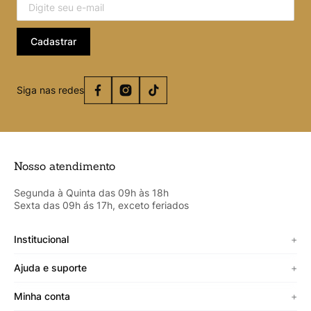
Cadastrar
Siga nas redes
Nosso atendimento
Segunda à Quinta das 09h às 18h
Sexta das 09h ás 17h, exceto feriados
Institucional
+
Sobre a Cicero
Ajuda e suporte
+
Minha vitrine
Termos de uso
Minha conta
+
Personalizado