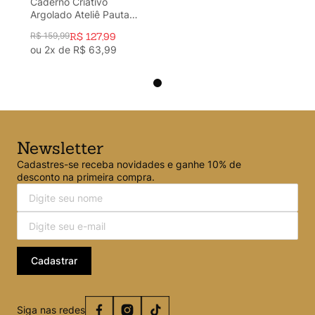
Caderno Criativo
Argolado Ateliê Pautado
17x24 Off White
R$
159
,
99
R$
127
,
99
ou
2
x de
R$
63
,
99
Newsletter
Cadastres-se receba novidades e ganhe 10% de
desconto na primeira compra.
Cadastrar
Siga nas redes