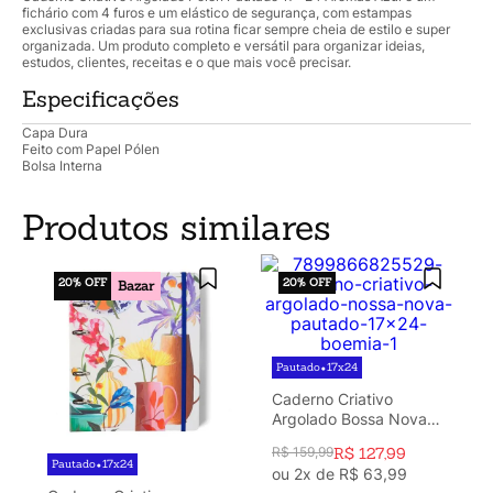
fichário com 4 furos e um elástico de segurança, com estampas
exclusivas criadas para sua rotina ficar sempre cheia de estilo e super
organizada. Um produto completo e versátil para organizar ideias,
estudos, clientes, receitas e o que mais você precisar.
Especificações
Capa Dura
Feito com Papel Pólen
Bolsa Interna
Produtos similares
20%
OFF
20%
OFF
Bazar
Pautado
17x24
•
Caderno Criativo
Argolado Bossa Nova
Pautado 17x24 Boemia
R$
159
,
99
R$
127
,
99
Pautado
17x24
•
ou
2
x de
R$
63
,
99