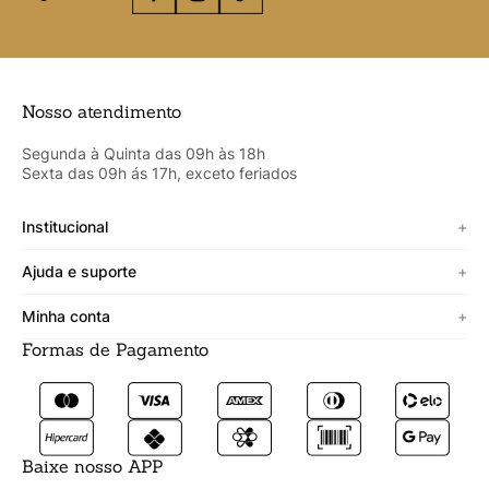
Nosso atendimento
Segunda à Quinta das 09h às 18h
Sexta das 09h ás 17h, exceto feriados
Institucional
+
Sobre a Cicero
Ajuda e suporte
+
Minha vitrine
Termos de uso
Minha conta
+
Personalizado
Política de segurança
Formas de Pagamento
Meus Dados
Lojista
Trocas e devoluções
Meus Pedidos
Fale conosco
Prazos de entrega
Meus Favoritos
Formas de pagamento
Baixe nosso APP