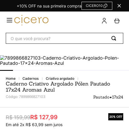
+10% OFF na sua primeira compra
CICERO10
TERMOS
MAIS
BUSCADOS
O que você procura?
Agendas Calendários
1
º
Refil
2
º
Fichário
3
º
Caderno
4
º
cadernos
criativo argolado
Planner
5
º
Caderno Criativo Argolado Pólen Pautado
17x24 Aromas Azul
Planner Permanente
6
º
•
Código
:
7899866827103
Pautado
17x24
Trancoso
7
º
Melissa
8
º
R$ 127,99
R$ 159,99
20%
OFF
Caderneta
9
º
Em até
2
x
R$
63
,
99
sem juros