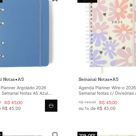
•
•
l Notas
A5
Semanal Notas
A5
Planner Argolado 2026
Agenda Planner Wire-o 2026
a Semanal Notas A5 Azul
Semanal Notas c/ Divisórias
Block Bloomy
9
R$
45
,
00
R$
149
,
99
R$
45
,
00
e
R$
45
,
00
ou
1
x de
R$
45
,
00
F
70%
OFF