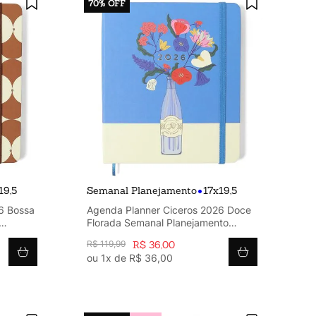
70%
OFF
•
19,5
Semanal Planejamento
17x19,5
6 Bossa
Agenda Planner Ciceros 2026 Doce
Florada Semanal Planejamento
17x19,5 Garrafa
R$
119
,
99
R$
36
,
00
ou
1
x de
R$
36
,
00