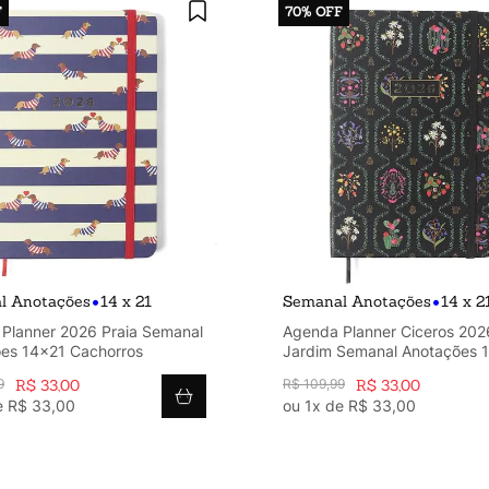
F
70%
OFF
•
•
l Anotações
14 x 21
Semanal Anotações
14 x 2
Planner 2026 Praia Semanal
Agenda Planner Ciceros 202
es 14x21 Cachorros
Jardim Semanal Anotações 
Preto
9
R$
33
,
00
R$
109
,
99
R$
33
,
00
e
R$
33
,
00
ou
1
x de
R$
33
,
00