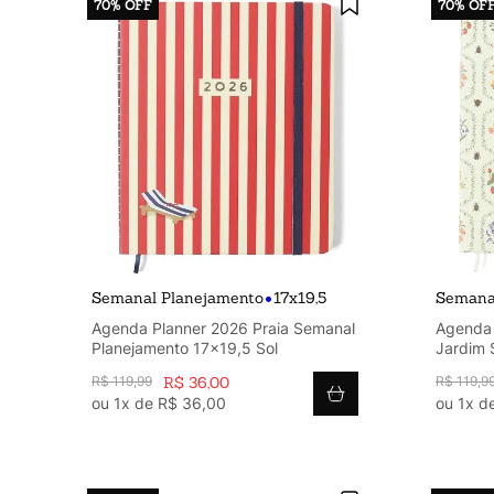
70%
OFF
70%
OF
•
Semanal Planejamento
17x19,5
Semana
Agenda Planner 2026 Praia Semanal
Agenda 
Planejamento 17x19,5 Sol
Jardim 
17x19,5
R$
119
,
99
R$
36
,
00
R$
119
,
9
ou
1
x de
R$
36
,
00
ou
1
x d