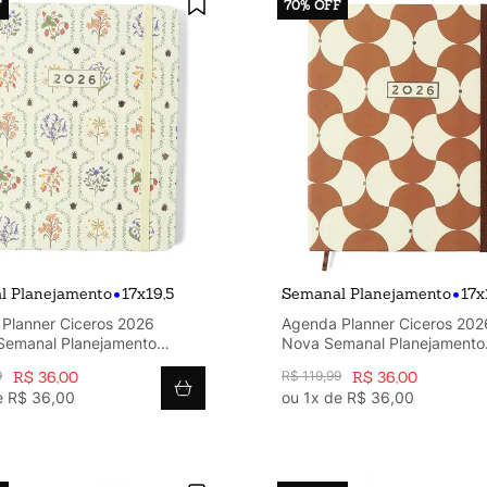
F
70%
OFF
•
•
l Planejamento
17x19,5
Semanal Planejamento
17x
Planner Ciceros 2026
Agenda Planner Ciceros 202
Semanal Planejamento
Nova Semanal Planejamento
 Off White
17x19,5 Boemia Caramelo
9
R$
36
,
00
R$
119
,
99
R$
36
,
00
e
R$
36
,
00
ou
1
x de
R$
36
,
00