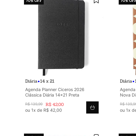
70%
OFF
70%
OF
•
•
Diária
14 x 21
Diária
Agenda Planner Ciceros 2026
Agenda 
Clássica Diária 14x21 Preta
Nova Di
R$
139
,
99
R$
42
,
00
R$
139
,
9
ou
1
x de
R$
42
,
00
ou
1
x d