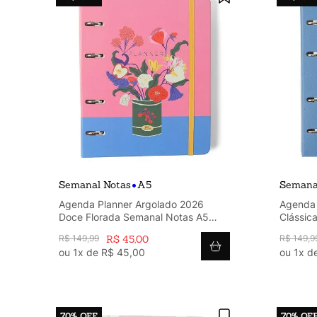
•
Semanal Notas
A5
Semana
Agenda Planner Argolado 2026
Agenda 
Doce Florada Semanal Notas A5
Clássic
Lata
Celeste
R$
149
,
99
R$
45
,
00
R$
149
,
9
ou
1
x de
R$
45
,
00
ou
1
x d
70%
OFF
70%
OF