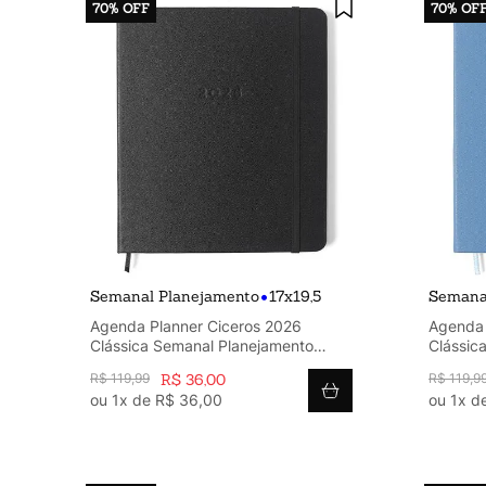
70%
OFF
70%
OF
•
Semanal Planejamento
17x19,5
Semana
Agenda Planner Ciceros 2026
Agenda 
Clássica Semanal Planejamento
Clássic
17x19,5 Preta
17x19,5
R$
119
,
99
R$
36
,
00
R$
119
,
9
ou
1
x de
R$
36
,
00
ou
1
x d