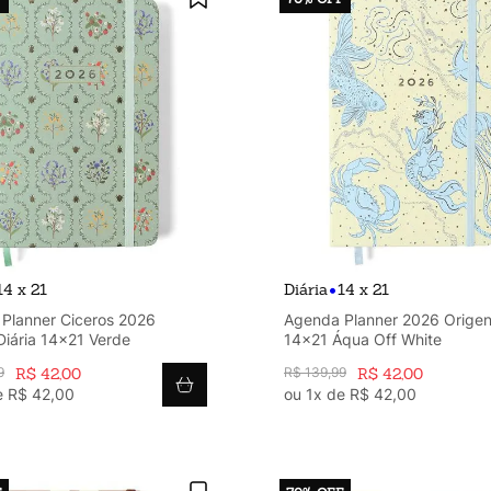
•
14 x 21
Diária
14 x 21
Planner Ciceros 2026
Agenda Planner 2026 Origens
Diária 14x21 Verde
14x21 Áqua Off White
9
R$
42
,
00
R$
139
,
99
R$
42
,
00
e
R$
42
,
00
ou
1
x de
R$
42
,
00