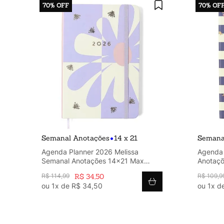
70%
OFF
70%
OF
•
Semanal Anotações
14 x 21
Semana
Agenda Planner 2026 Melissa
Agenda 
Semanal Anotações 14x21 Max
Anotaçõ
Bloomy
R$
114
,
99
R$
34
,
50
R$
109
,
9
ou
1
x de
R$
34
,
50
ou
1
x d