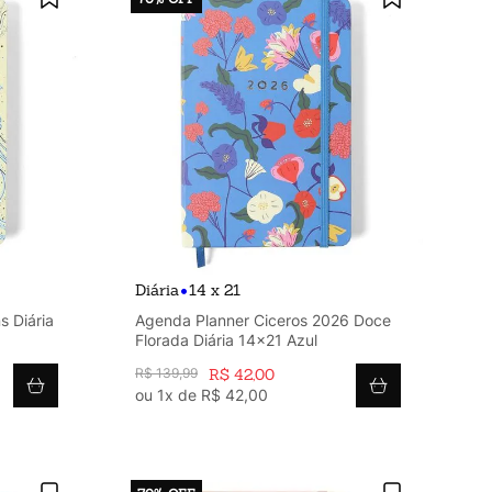
•
Diária
14 x 21
 Diária
Agenda Planner Ciceros 2026 Doce
Florada Diária 14x21 Azul
R$
139
,
99
R$
42
,
00
ou
1
x de
R$
42
,
00