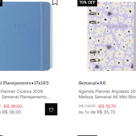
F
70%
OFF
•
•
l Planejamento
17x19,5
Semanal
A6
Planner Ciceros 2026
Agenda Planner Argolado 2
a Semanal Planejamento
Melissa Semanal A6 Mini Bl
 Azul Celeste
9
R$
36
,
00
R$
118
,
99
R$
35
,
70
e
R$
36
,
00
ou
1
x de
R$
35
,
70