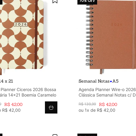
F
70%
OFF
•
14 x 21
Semanal Notas
A5
Planner Ciceros 2026 Bossa
Agenda Planner Wire-o 2026
ária 14x21 Boemia Caramelo
Clássica Semanal Notas c/ Di
A5 Caramelo
9
R$
42
,
00
R$
139
,
99
R$
42
,
00
e
R$
42
,
00
ou
1
x de
R$
42
,
00