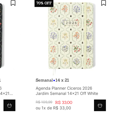
70%
OFF
•
1
Semanal
14 x 21
6
Agenda Planner Ciceros 2026
14x21
Jardim Semanal 14x21 Off White
R$
109
,
99
R$
33
,
00
ou
1
x de
R$
33
,
00