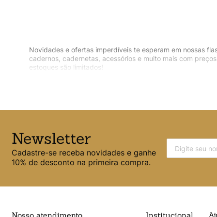
Novidades e ofertas imperdíveis te esperam em nossas fla
cadernos, cadernetas, acessórios e muito mais com preços 
estoques são limitados!
Newsletter
Cadastre-se receba novidades e ganhe
10% de desconto na primeira compra.
Nosso atendimento
Institucional
Aj