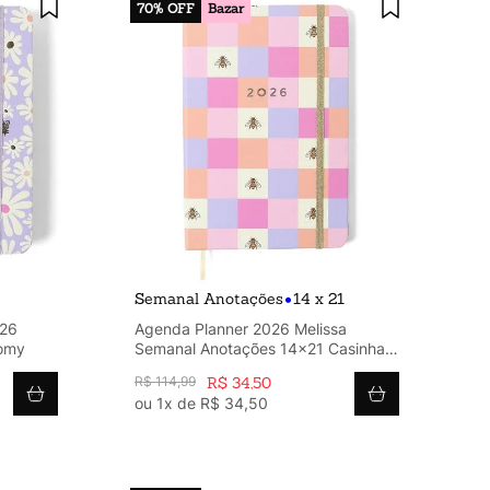
70%
OFF
Bazar
•
Semanal Anotações
14 x 21
026
Agenda Planner 2026 Melissa
oomy
Semanal Anotações 14x21 Casinha
das Abelhas
R$
114
,
99
R$
34
,
50
ou
1
x de
R$
34
,
50