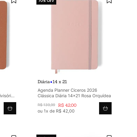
70%
OFF
•
Diária
14 x 21
Agenda Planner Ciceros 2026
visórias
Clássica Diária 14x21 Rosa Orquídea
R$
139
,
99
R$
42
,
00
ou
1
x de
R$
42
,
00