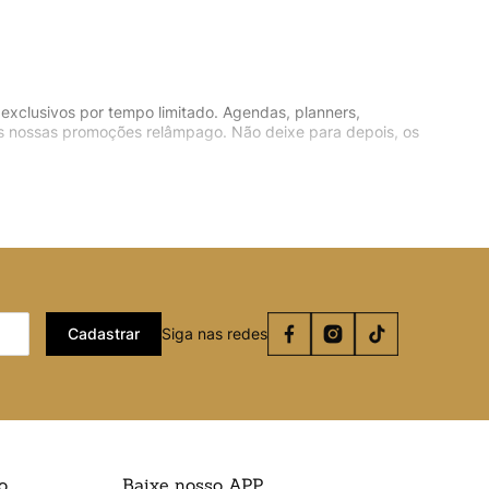
xclusivos por tempo limitado. Agendas, planners,
das nossas promoções relâmpago. Não deixe para depois, os
Cadastrar
Siga nas redes
o
Baixe nosso APP