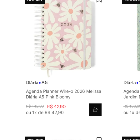
•
•
Diária
A5
Diária
Agenda Planner Wire-o 2026 Melissa
Agenda 
Diária A5 Pink Bloomy
Jardim 
R$
142
,
99
R$
42
,
90
R$
139
,
9
ou
1
x de
R$
42
,
90
ou
1
x d