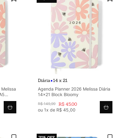
•
Diária
14 x 21
 Melissa
Agenda Planner 2026 Melissa Diária
 A5
14x21 Block Bloomy
R$
149
,
99
R$
45
,
00
ou
1
x de
R$
45
,
00
70%
OFF