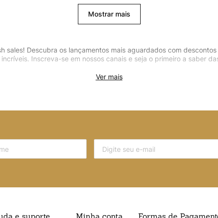
Mostrar mais
sh sales! Descubra os lançamentos mais aguardados com descontos e
incríveis. Inscreva-se em nossos canais e seja o primeiro a saber 
Ver mais
uda e suporte
Minha conta
Formas de Pagament