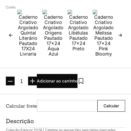
Argolado
10
º
Cores
Adicionar ao carrinho
Descrição
Coleção Frescor 2026 | Celebre as sensações sem datas marcadas.