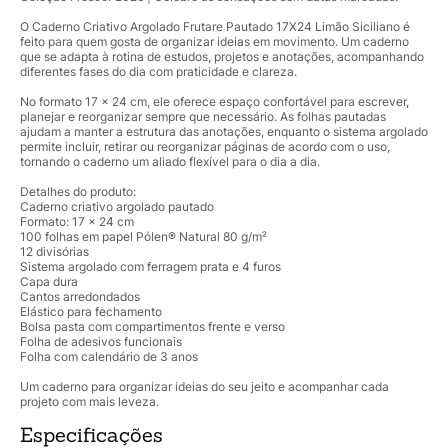
O Caderno Criativo Argolado Frutare Pautado 17X24 Limão Siciliano é
feito para quem gosta de organizar ideias em movimento. Um caderno
que se adapta à rotina de estudos, projetos e anotações, acompanhando
diferentes fases do dia com praticidade e clareza.
No formato 17 x 24 cm, ele oferece espaço confortável para escrever,
planejar e reorganizar sempre que necessário. As folhas pautadas
ajudam a manter a estrutura das anotações, enquanto o sistema argolado
permite incluir, retirar ou reorganizar páginas de acordo com o uso,
tornando o caderno um aliado flexível para o dia a dia.
Detalhes do produto:
Caderno criativo argolado pautado
Formato: 17 x 24 cm
100 folhas em papel Pólen® Natural 80 g/m²
12 divisórias
Sistema argolado com ferragem prata e 4 furos
Capa dura
Cantos arredondados
Elástico para fechamento
Bolsa pasta com compartimentos frente e verso
Folha de adesivos funcionais
Folha com calendário de 3 anos
Um caderno para organizar ideias do seu jeito e acompanhar cada
projeto com mais leveza.
Especificações