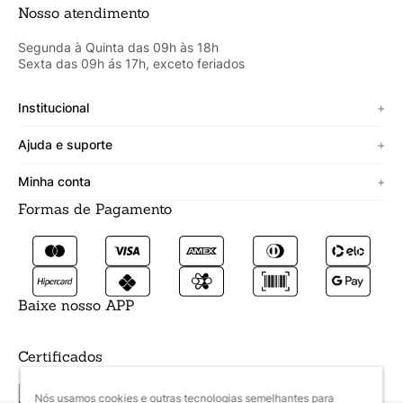
Nosso atendimento
Segunda à Quinta das 09h às 18h
Sexta das 09h ás 17h, exceto feriados
Institucional
+
Sobre a Cicero
Ajuda e suporte
+
Minha vitrine
Termos de uso
Minha conta
+
Personalizado
Política de segurança
Formas de Pagamento
Meus Dados
Lojista
Trocas e devoluções
Meus Pedidos
Fale conosco
Prazos de entrega
Meus Favoritos
Formas de pagamento
Baixe nosso APP
Certificados
Nós usamos cookies e outras tecnologias semelhantes para