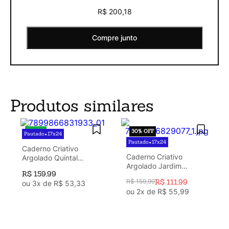
R$ 200,18
Compre junto
Produtos similares
30%
OFF
Pautado
17x24
•
Pautado
17x24
•
Caderno Criativo
Caderno Criativo
Argolado Quintal
Argolado Jardim
Literário Pautado 17X24
R$
159
,
99
Pautado 17x24 Preto
Livraria
R$
159
,
99
R$
111
,
99
ou
3
x de
R$
53
,
33
ou
2
x de
R$
55
,
99