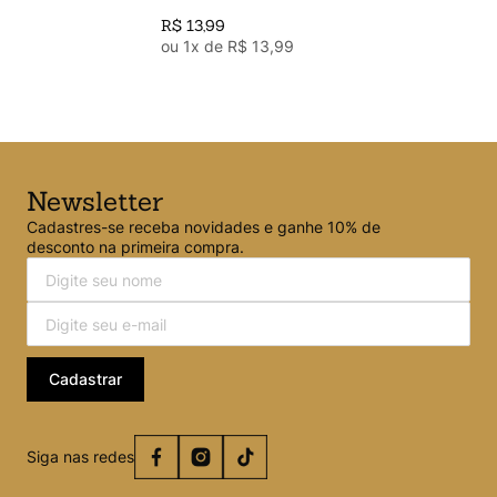
Grip Vermelha - Uniball
R$
13
,
99
(17.5500)
ou
1
x de
R$
13
,
99
Newsletter
Cadastres-se receba novidades e ganhe 10% de
desconto na primeira compra.
Cadastrar
Siga nas redes