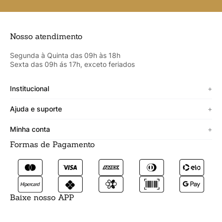
Nosso atendimento
Segunda à Quinta das 09h às 18h
Sexta das 09h ás 17h, exceto feriados
Institucional
+
Sobre a Cicero
Ajuda e suporte
+
Minha vitrine
Termos de uso
Minha conta
+
Personalizado
Política de segurança
Formas de Pagamento
Meus Dados
Lojista
Trocas e devoluções
Meus Pedidos
Fale conosco
Prazos de entrega
Meus Favoritos
Formas de pagamento
Baixe nosso APP