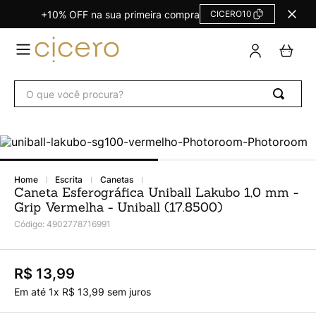
+10% OFF na sua primeira compra
CICERO10
TERMOS
MAIS
BUSCADOS
O que você procura?
Agendas Calendários
1
º
Refil
2
º
Fichário
3
º
Caderno
4
º
escrita
canetas
Caneta Esferográfica Uniball Lakubo 1,0 mm -
Planner
5
º
Grip Vermelha - Uniball (17.8500)
Planner Permanente
6
º
Código
:
4902778716991
Trancoso
7
º
Melissa
8
º
R$ 13,99
Em até
1
x
R$
13
,
99
sem juros
Caderneta
9
º