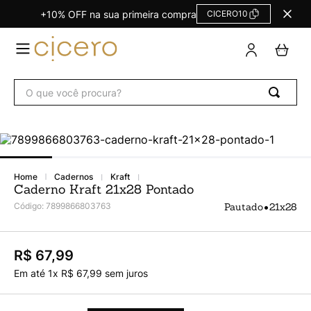
+10% OFF na sua primeira compra
CICERO10
TERMOS
MAIS
BUSCADOS
O que você procura?
Agendas Calendários
1
º
Refil
2
º
Fichário
3
º
Caderno
4
º
cadernos
kraft
Caderno Kraft 21x28 Pontado
Planner
5
º
•
Código
:
7899866803763
Pautado
21x28
Planner Permanente
6
º
Trancoso
7
º
R$ 67,99
Melissa
8
º
Em até
1
x
R$
67
,
99
sem juros
Caderneta
9
º