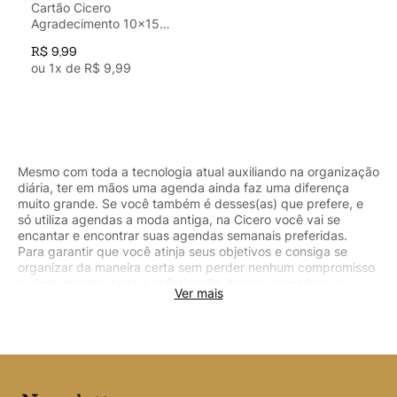
Argolado
10
º
Cartão Cicero
Agradecimento 10x15
Jardim Off White
R$
9
,
99
ou
1
x de
R$
9
,
99
Mesmo com toda a tecnologia atual auxiliando na organização
diária, ter em mãos uma agenda ainda faz uma diferença
muito grande. Se você também é desses(as) que prefere, e
só utiliza agendas a moda antiga, na Cicero você vai se
encantar e encontrar suas agendas semanais preferidas.
Para garantir que você atinja seus objetivos e consiga se
organizar da maneira certa sem perder nenhum compromisso
e ainda mostrar toda a sofisticação desses acessórios, a
Ver mais
Cicero oferece diversos modelos de agendas semanais com
estampas lindas e divertidas, tudo para você colocar suas
metas e objetivos em prática, tirando todas as suas ideias do
papel. Vem para a Cicero e conheça nossas estampas
exclusivas!
Como conciliar organização e praticidade?
Também conhecidas como agendas planners, as agendas