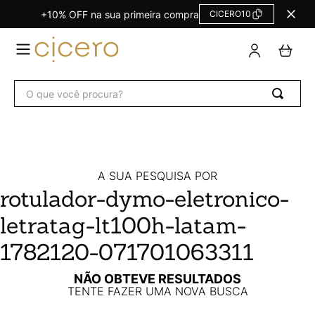
+10% OFF na sua primeira compra
CICERO10
TERMOS
MAIS
BUSCADOS
O que você procura?
Agendas Calendários
1
º
Refil
2
º
Fichário
3
º
Caderno
4
º
A SUA PESQUISA POR
rotulador-dymo-eletronico-
Planner
5
º
letratag-lt100h-latam-
Planner Permanente
6
º
Trancoso
7
º
1782120-071701063311
Melissa
8
º
NÃO OBTEVE RESULTADOS
TENTE FAZER UMA NOVA BUSCA
Caderneta
9
º