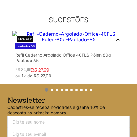
Argolado
10
º
SUGESTÕES
20%
OFF
Pautado
A5
•
Refil Caderno Argolado Office 40FLS Pólen 80g
Pautado A5
R$
34
,
99
R$
27
,
99
ou
1
x de
R$
27
,
99
Newsletter
Cadastres-se receba novidades e ganhe 10% de
desconto na primeira compra.