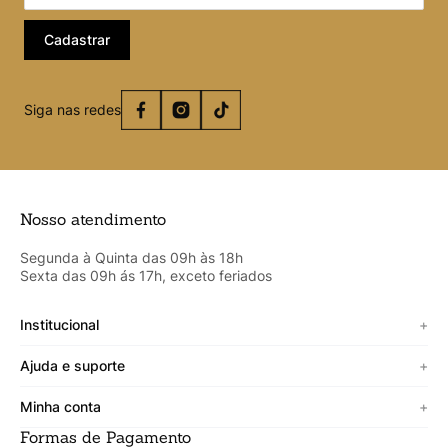
Cadastrar
Siga nas redes
Nosso atendimento
Segunda à Quinta das 09h às 18h
Sexta das 09h ás 17h, exceto feriados
Institucional
+
Sobre a Cicero
Ajuda e suporte
+
Minha vitrine
Termos de uso
Minha conta
+
Personalizado
Política de segurança
Formas de Pagamento
Meus Dados