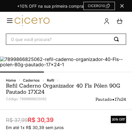
+10% OFF na sua primeira compra
CICERO10
TERMOS
MAIS
BUSCADOS
O que você procura?
Agendas Calendários
1
º
Refil
2
º
Fichário
3
º
Caderno
4
º
cadernos
refil
Planner
5
º
Refil Caderno Organizador 40 Fls Pólen 90G
Pautado 17X24
Planner Permanente
6
º
•
Código
:
7899866825062
Pautado
17x24
Trancoso
7
º
Melissa
8
º
R$ 30,39
R$ 37,99
20%
OFF
Caderneta
9
º
Em até
1
x
R$
30
,
39
sem juros