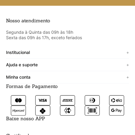
Nosso atendimento
Segunda à Quinta das 09h às 18h
Sexta das 09h ás 17h, exceto feriados
Institucional
+
Sobre a Cicero
Ajuda e suporte
+
Minha vitrine
Termos de uso
Minha conta
+
Personalizado
Política de segurança
Formas de Pagamento
Meus Dados
Lojista
Trocas e devoluções
Meus Pedidos
Fale conosco
Prazos de entrega
Meus Favoritos
Formas de pagamento
Baixe nosso APP