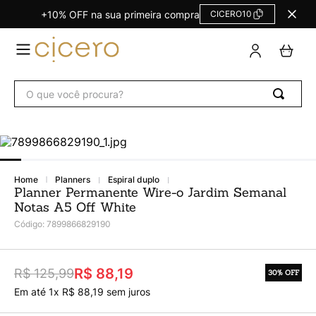
+10% OFF na sua primeira compra
CICERO10
TERMOS
MAIS
BUSCADOS
O que você procura?
Agendas Calendários
1
º
Refil
2
º
Fichário
3
º
Caderno
4
º
planners
espiral duplo
Planner Permanente Wire-o Jardim Semanal
Planner
5
º
Notas A5 Off White
Planner Permanente
6
º
Código
:
7899866829190
Trancoso
7
º
Melissa
8
º
R$ 88,19
R$ 125,99
30%
OFF
Em até
1
x
R$
88
,
19
sem juros
Caderneta
9
º