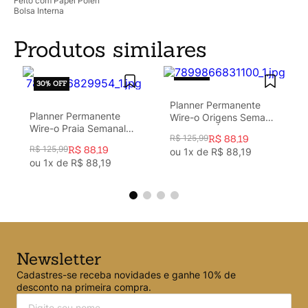
Feito com Papel Pólen
Bolsa Interna
Produtos similares
30%
OFF
30%
OFF
Planner Permanente
Planner Permanente
Wire-o Origens Semanal
Wire-o Praia Semanal
Notas A5 Áqua Off
R$
125
,
99
R$
88
,
19
Notas A5 Sol
White
R$
125
,
99
R$
88
,
19
ou
1
x de
R$
88
,
19
ou
1
x de
R$
88
,
19
Newsletter
Cadastres-se receba novidades e ganhe 10% de
desconto na primeira compra.