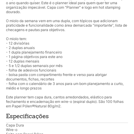
o ano quando quiser. Este é o planner ideal para quem quer ter uma
organização impecável. Capa com "Planner" e logo em hot stamping
dourado.
O miolo da semana vem em uma dupla, com tópicos que adicionam
praticidade e funcionalidade como área demarcada “importante”, lista de
checagens e pautas para objetivos.
O miolo tem:
- 12 divisórias
- 2 duplas anuais
- 1 dupla planejamento financeiro
- 1 página objetivos para este ano
- 12 duplas mensais
- 5 e 1/2 duplas semanais por mês
- folha de adesivos funcionais
- bolsa pasta com compartimento frente e verso para abrigar
documentos, fichas, recortes
- folha com o calendário de 3 anos para um bom planejamento a curto,
médio e longo prazos
Este planner tem capa dura, cantos arredondados, elástico para
fechamento e encadernação em wire-o (espiral duplo). São 100 folhas
em Papel Pólen®Natural 80g/m2.
Especificações
Capa Dura
Wire-o