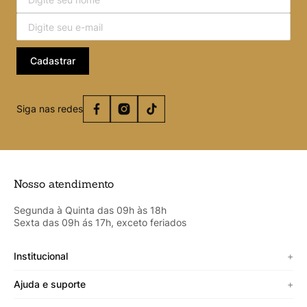
Cadastrar
Siga nas redes
Nosso atendimento
Segunda à Quinta das 09h às 18h
Sexta das 09h ás 17h, exceto feriados
Institucional
+
Sobre a Cicero
Ajuda e suporte
+
Minha vitrine