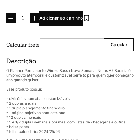
Argolado
10
º
Adicionar ao carrinho
Descrição
O Planner Permanente Wire-o Bossa Nova Semanal Notas A5 Boemia é
um produto atemporal e customizável perfeito para quem quer começar o
ano quando quiser.
Esse produto possúi:
* divisórias com abas customizáveis
* 2 duplas anuais
* 1 dupla planejamento financeiro
* 1 página objetivos para este ano
* 12 duplas mensais
* 5 e 1/2 duplas semanais por mês, com listas de checagens e outros
* bolsa pasta
* folha calendário: 2024/25/26