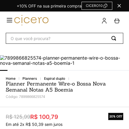
+10% OFF na sua primeira compra
CICERO10
TERMOS
MAIS
BUSCADOS
O que você procura?
Agendas Calendários
1
º
Refil
2
º
Fichário
3
º
Caderno
4
º
planners
espiral duplo
Planner
5
º
Planner Permanente Wire-o Bossa Nova
Semanal Notas A5 Boemia
Planner Permanente
6
º
Código
:
7899866825574
Trancoso
7
º
Melissa
8
º
R$ 100,79
R$ 125,99
20%
OFF
Caderneta
9
º
Em até
2
x
R$
50
,
39
sem juros