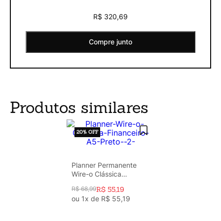
R$ 320,69
Compre junto
Produtos similares
20%
OFF
Planner Permanente
Wire-o Clássica
Financeiro A5 Preto
R$
68
,
99
R$
55
,
19
ou
1
x de
R$
55
,
19