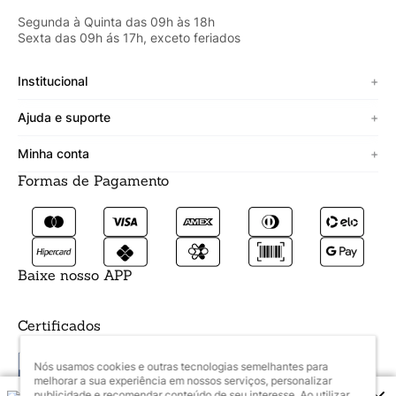
Segunda à Quinta das 09h às 18h
Sexta das 09h ás 17h, exceto feriados
Institucional
+
Sobre a Cicero
Ajuda e suporte
+
Minha vitrine
Termos de uso
Minha conta
+
Personalizado
Política de segurança
Formas de Pagamento
Meus Dados
Lojista
Trocas e devoluções
Meus Pedidos
Fale conosco
Prazos de entrega
Meus Favoritos
Formas de pagamento
Baixe nosso APP
Certificados
Nós usamos cookies e outras tecnologias semelhantes para
melhorar a sua experiência em nossos serviços, personalizar
publicidade e recomendar conteúdo de seu interesse. Ao utilizar