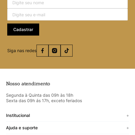
Cadastrar
Siga nas redes
Nosso atendimento
Segunda à Quinta das 09h às 18h
Sexta das 09h ás 17h, exceto feriados
Institucional
+
Sobre a Cicero
Ajuda e suporte
+
Minha vitrine