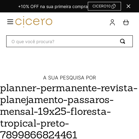
+10% OFF na sua primeira compra
CICERO10
TERMOS
MAIS
BUSCADOS
O que você procura?
Agendas Calendários
1
º
Refil
2
º
Fichário
3
º
Caderno
4
º
A SUA PESQUISA POR
planner-permanente-revista-
Planner
5
º
planejamento-passaros-
Planner Permanente
6
º
Trancoso
7
º
mensal-19x25-floresta-
Melissa
8
º
tropical-preto-
Caderneta
9
º
7899866824461