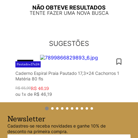
Argolado
10
º
NÃO OBTEVE RESULTADOS
TENTE FAZER UMA NOVA BUSCA
SUGESTÕES
30%
OFF
Pautado
17x24
•
Caderno Espiral Praia Pautado 17,3x24 Cachorros 1
Matéria 80 fls
R$
65
,
99
R$
46
,
19
ou
1
x de
R$
46
,
19
Newsletter
Cadastres-se receba novidades e ganhe 10% de
desconto na primeira compra.