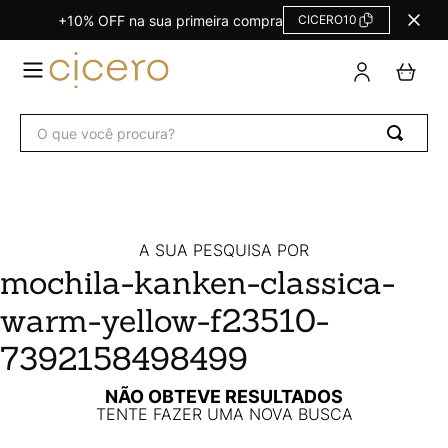
+10% OFF na sua primeira compra
CICERO10
TERMOS
MAIS
BUSCADOS
O que você procura?
Agendas Calendários
1
º
Refil
2
º
Fichário
3
º
Caderno
4
º
A SUA PESQUISA POR
mochila-kanken-classica-
Planner
5
º
warm-yellow-f23510-
Planner Permanente
6
º
Trancoso
7
º
7392158498499
Melissa
8
º
NÃO OBTEVE RESULTADOS
TENTE FAZER UMA NOVA BUSCA
Caderneta
9
º