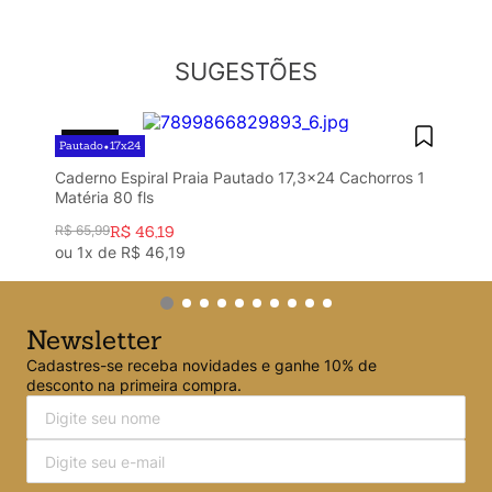
Argolado
10
º
SUGESTÕES
30%
OFF
Pautado
17x24
•
Caderno Espiral Praia Pautado 17,3x24 Cachorros 1
Matéria 80 fls
R$
65
,
99
R$
46
,
19
ou
1
x de
R$
46
,
19
Newsletter
Cadastres-se receba novidades e ganhe 10% de
desconto na primeira compra.