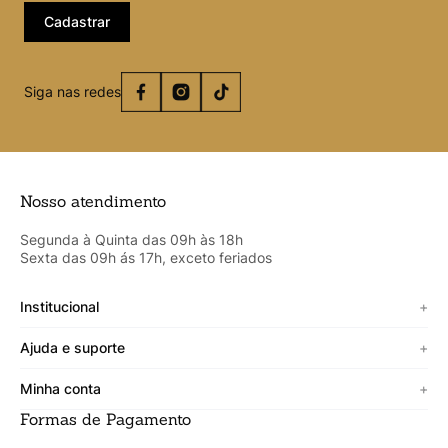
Cadastrar
Siga nas redes
Nosso atendimento
Segunda à Quinta das 09h às 18h
Sexta das 09h ás 17h, exceto feriados
Institucional
+
Sobre a Cicero
Ajuda e suporte
+
Minha vitrine
Termos de uso
Minha conta
+
Personalizado
Política de segurança
Formas de Pagamento
Meus Dados
Lojista
Trocas e devoluções