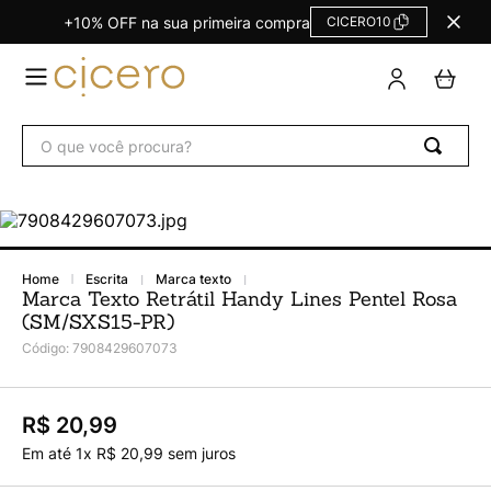
+10% OFF na sua primeira compra
CICERO10
TERMOS
MAIS
BUSCADOS
O que você procura?
Agendas Calendários
1
º
Refil
2
º
Fichário
3
º
Caderno
4
º
escrita
marca texto
Marca Texto Retrátil Handy Lines Pentel Rosa
Planner
5
º
(SM/SXS15-PR)
Planner Permanente
6
º
Código
:
7908429607073
Trancoso
7
º
Melissa
8
º
R$ 20,99
Em até
1
x
R$
20
,
99
sem juros
Caderneta
9
º