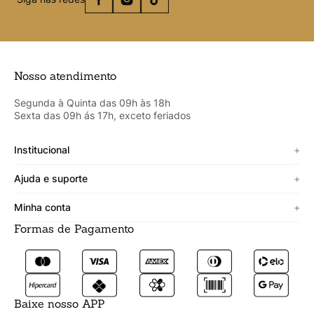
Nosso atendimento
Segunda à Quinta das 09h às 18h
Sexta das 09h ás 17h, exceto feriados
Institucional
+
Sobre a Cicero
Ajuda e suporte
+
Minha vitrine
Termos de uso
Minha conta
+
Personalizado
Política de segurança
Formas de Pagamento
Meus Dados
Lojista
Trocas e devoluções
Meus Pedidos
Fale conosco
Prazos de entrega
Meus Favoritos
Formas de pagamento
Baixe nosso APP