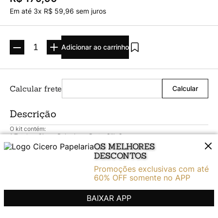
Em até
3
x
R$
59
,
96
sem juros
Adicionar ao carrinho
Descrição
O kit contém:
1 Totebag Cicero Bolsa Lona Preta, SIlk Ocre
1 Caderno Organizador Duo Clássica Pautado & Pontado 17x24 Preto
OS MELHORES
DESCONTOS
Promoções exclusivas com até
60% OFF somente no APP
Ajuda
BAIXAR APP