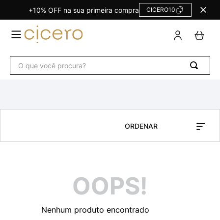
+10% OFF na sua primeira compra
CICERO10
TERMOS
MAIS
BUSCADOS
O que você procura?
Agendas Calendários
1
º
Refil
2
º
Fichário
3
º
Caderno
4
º
Planner Permanente
5
º
Planner
6
º
Trancoso
7
º
OOPS!
Melissa
8
º
Caderneta
9
º
Nenhum produto encontrado