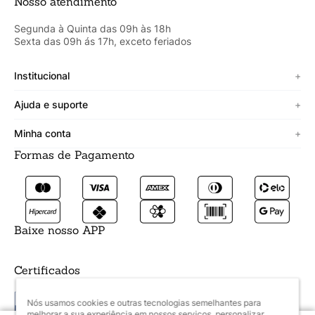
Nosso atendimento
Segunda à Quinta das 09h às 18h
Sexta das 09h ás 17h, exceto feriados
Institucional
+
Sobre a Cicero
Ajuda e suporte
+
Minha vitrine
Termos de uso
Minha conta
+
Personalizado
Política de segurança
Formas de Pagamento
Meus Dados
Lojista
Trocas e devoluções
Meus Pedidos
Fale conosco
Prazos de entrega
Meus Favoritos
Formas de pagamento
Baixe nosso APP
Certificados
Nós usamos cookies e outras tecnologias semelhantes para
melhorar a sua experiência em nossos serviços, personalizar