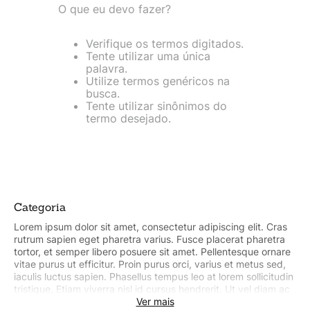
Argolado
10
º
O que eu devo fazer?
Verifique os termos digitados.
Tente utilizar uma única
palavra.
Utilize termos genéricos na
busca.
Tente utilizar sinônimos do
termo desejado.
Categoria
Lorem ipsum dolor sit amet, consectetur adipiscing elit. Cras
rutrum sapien eget pharetra varius. Fusce placerat pharetra
tortor, et semper libero posuere sit amet. Pellentesque ornare
vitae purus ut efficitur. Proin purus orci, varius et metus sed,
iaculis luctus sapien. Phasellus tempus leo at lorem sollicitudin
tristique. Etiam viverra nisl id cursus hendrerit. Ut vel diam ac
tellus commodo pharetra sit amet egestas urna. Lorem ipsum
Ver mais