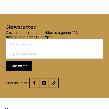
dolor sit amet, consectetur adipiscing elit. Cras rutrum sapien
eget pharetra varius. Fusce placerat pharetra tortor, et
semper libero posuere sit amet. Pellentesque ornare vitae
purus ut efficitur. Proin purus orci, varius et metus sed, iaculis
luctus sapien. Phasellus tempus leo at lorem sollicitudin
tristique. Etiam viverra nisl id cursus hendrerit. ver menos
Newsletter
Cadastres-se receba novidades e ganhe 10% de
desconto na primeira compra.
Cadastrar
Siga nas redes