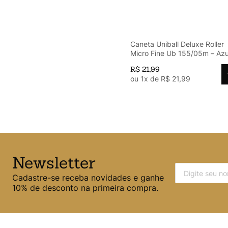
Caneta Uniball Deluxe Roller
Micro Fine Ub 155/05m – Azu
(6.7709)
R$
21
,
99
ou
1
x de
R$
21
,
99
Newsletter
Cadastre-se receba novidades e ganhe
10% de desconto na primeira compra.