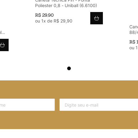
Poliester 0,8 - Uniball (6.6100)
R$
29
,
90
ou
1
x de
R$
29
,
90
Cane
l
88/4
(11
R$
ou
1