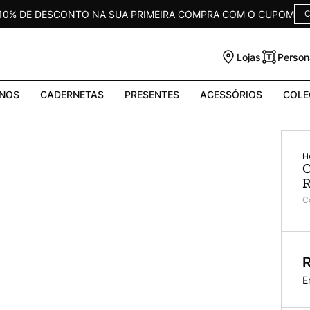
 10% DE DESCONTO NA SUA PRIMEIRA COMPRA COM O CUPOM
C
Lojas
Person
NOS
CADERNETAS
PRESENTES
ACESSÓRIOS
COLE
C
R
C
R
E