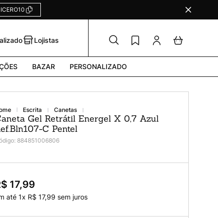
ICERO10
alizado
Lojistas
ÇÕES
BAZAR
PERSONALIZADO
escrita
canetas
aneta Gel Retrátil Energel X 0,7 Azul
ef.Bln107-C Pentel
ódigo
:
884851006806
$ 17,99
m até
1
x
R$
17
,
99
sem juros