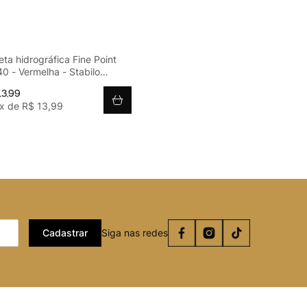
ta hidrográfica Fine Point
0 - Vermelha - Stabilo
8.5900)
13
,
99
x de
R$
13
,
99
Cadastrar
Siga nas redes