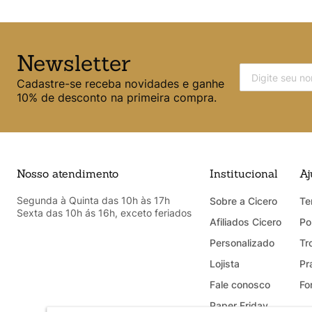
Newsletter
Cadastre-se receba novidades e ganhe
10% de desconto na primeira compra.
Nosso atendimento
Institucional
Aj
Segunda à Quinta das 10h às 17h
Sobre a Cicero
Te
Sexta das 10h ás 16h, exceto feriados
Afiliados Cicero
Po
Personalizado
Tr
Lojista
Pr
Fale conosco
Fo
Paper Friday