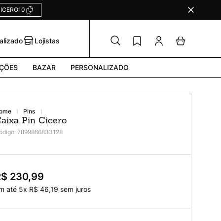
ICERO10
alizado
Lojistas
ÇÕES
BAZAR
PERSONALIZADO
pins
aixa Pin Cicero
ódigo
:
7899866833128
R$ 230,99
m até
5
x
R$
46
,
19
sem juros