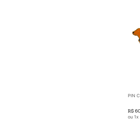
PIN 
R$
6
ou
1
x