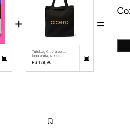
Co
+
=
Totebag Cicero bolsa
lona preta, silk ocre
R$ 129,90