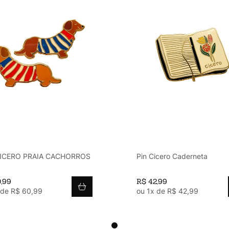
CICERO PRAIA CACHORROS
Pin Cicero Caderneta
0
,
99
R$
42
,
99
 de
R$
60
,
99
ou
1
x de
R$
42
,
99