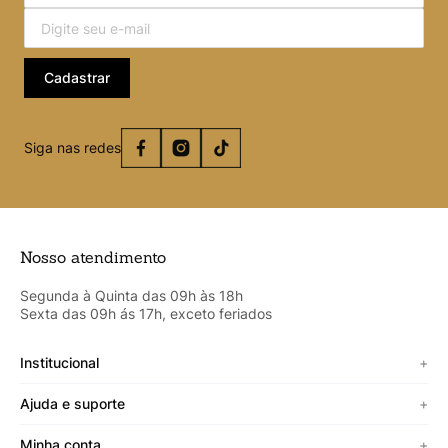
Cadastrar
Siga nas redes
Nosso atendimento
Segunda à Quinta das 09h às 18h
Sexta das 09h ás 17h, exceto feriados
Institucional
+
Sobre a Cicero
Ajuda e suporte
+
Minha vitrine
Termos de uso
Minha conta
+