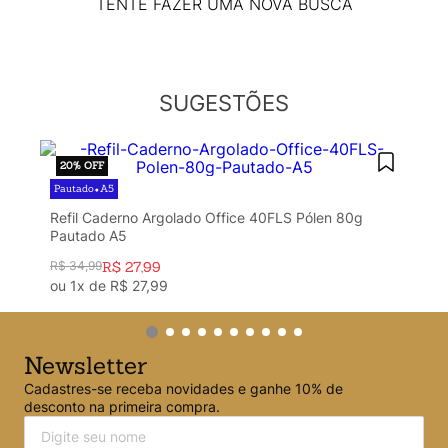
Argolado
10
º
TENTE FAZER UMA NOVA BUSCA
SUGESTÕES
20%
OFF
Pautado
A5
•
Refil Caderno Argolado Office 40FLS Pólen 80g
Pautado A5
R$
34
,
99
R$
27
,
99
ou
1
x de
R$
27
,
99
Newsletter
Cadastres-se receba novidades e ganhe 10% de
desconto na primeira compra.