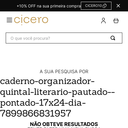
+10% OFF na sua primeira compra
CICERO10
TERMOS
MAIS
BUSCADOS
O que você procura?
Agendas Calendários
1
º
Refil
2
º
Fichário
3
º
Caderno
4
º
A SUA PESQUISA POR
caderno-organizador-
Planner
5
º
quintal-literario-pautado--
Planner Permanente
6
º
Trancoso
7
º
pontado-17x24-dia-
Melissa
8
º
7899866831957
Caderneta
9
º
NÃO OBTEVE RESULTADOS