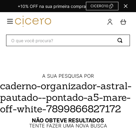
+10% OFF na sua primeira compra
CICERO10
TERMOS
MAIS
BUSCADOS
O que você procura?
Agendas Calendários
1
º
Refil
2
º
Fichário
3
º
Caderno
4
º
A SUA PESQUISA POR
caderno-organizador-astral-
Planner
5
º
pautado--pontado-a5-mare-
Planner Permanente
6
º
Trancoso
7
º
off-white-7899866827172
Melissa
8
º
NÃO OBTEVE RESULTADOS
TENTE FAZER UMA NOVA BUSCA
Caderneta
9
º