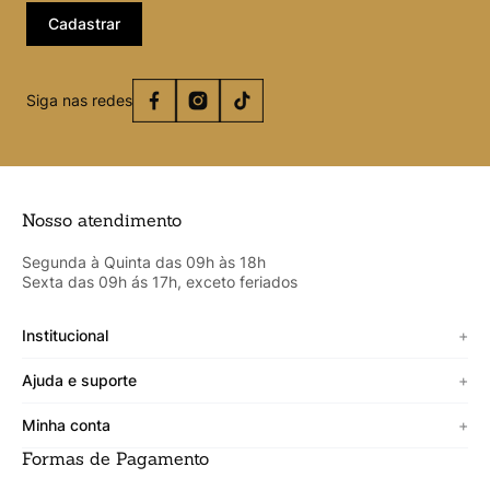
Cadastrar
Siga nas redes
Nosso atendimento
Segunda à Quinta das 09h às 18h
Sexta das 09h ás 17h, exceto feriados
Institucional
+
Sobre a Cicero
Ajuda e suporte
+
Minha vitrine
Termos de uso
Minha conta
+
Personalizado
Política de segurança
Formas de Pagamento
Meus Dados
Lojista
Trocas e devoluções