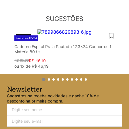
Argolado
10
º
SUGESTÕES
30%
OFF
Pautado
17x24
•
Caderno Espiral Praia Pautado 17,3x24 Cachorros 1
Matéria 80 fls
R$
65
,
99
R$
46
,
19
ou
1
x de
R$
46
,
19
Newsletter
Cadastres-se receba novidades e ganhe 10% de
desconto na primeira compra.