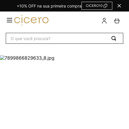
+10% OFF na sua primeira compra
CICERO10
TERMOS
MAIS
BUSCADOS
O que você procura?
Agendas Calendários
1
º
Refil
2
º
Fichário
3
º
Caderno
4
º
Planner Permanente
5
º
Planner
6
º
Trancoso
7
º
Melissa
8
º
Caderneta
9
º