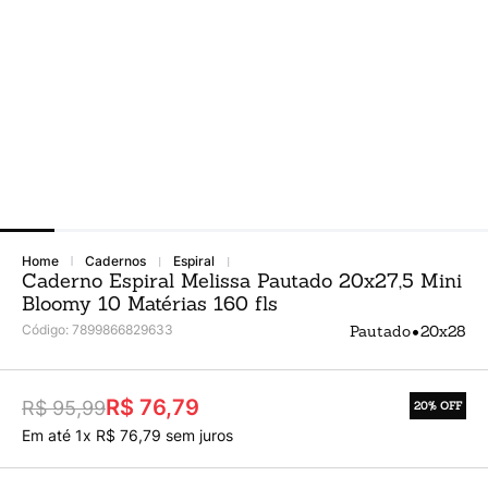
Argolado
10
º
cadernos
espiral
Caderno Espiral Melissa Pautado 20x27,5 Mini
Bloomy 10 Matérias 160 fls
•
Código
:
7899866829633
Pautado
20x28
R$ 76,79
R$ 95,99
20%
OFF
Em até
1
x
R$
76
,
79
sem juros