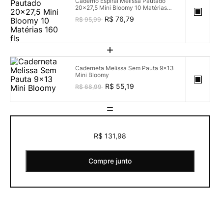
Caderno Espiral Melissa Pautado
20x27,5 Mini Bloomy 10 Matérias
160 fls
R$ 76,79
R$ 95,99
+
Caderneta Melissa Sem Pauta 9x13
Mini Bloomy
R$ 55,19
R$ 68,99
=
R$ 131,98
Compre junto