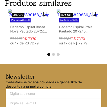
Produtos similares
20%
OFF
20%
OFF
Pautado
20x28
Pautado
20x28
•
•
Caderno Espiral Bossa
Caderno Espiral Praia
Nova Pautado 20x27,5
Pautado 20x27,5
Boemia Caramelo 10
Cachorros 10 Matérias
R$
90
,
99
R$
72
,
79
R$
90
,
99
R$
72
,
79
Matérias 160 fls
160 fls
ou
1
x de
R$
72
,
79
ou
1
x de
R$
72
,
79
Newsletter
Cadastres-se receba novidades e ganhe 10% de
desconto na primeira compra.