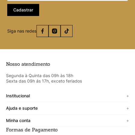
Cadastrar
Siga nas redes
Nosso atendimento
Segunda à Quinta das 09h às 18h
Sexta das 09h ás 17h, exceto feriados
Institucional
+
Sobre a Cicero
Ajuda e suporte
+
Minha vitrine
Termos de uso
Minha conta
+
Personalizado
Política de segurança
Formas de Pagamento
Meus Dados
Lojista