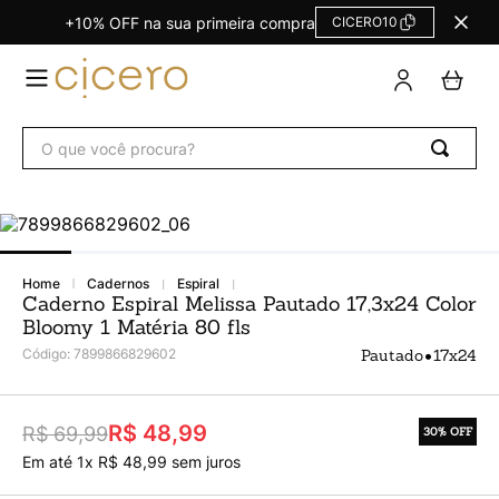
+10% OFF na sua primeira compra
CICERO10
TERMOS
MAIS
BUSCADOS
O que você procura?
Agendas Calendários
1
º
Refil
2
º
Fichário
3
º
Caderno
4
º
cadernos
espiral
Caderno Espiral Melissa Pautado 17,3x24 Color
Planner
5
º
Bloomy 1 Matéria 80 fls
Planner Permanente
6
º
•
Código
:
7899866829602
Pautado
17x24
Trancoso
7
º
Melissa
8
º
R$ 48,99
R$ 69,99
30%
OFF
Caderneta
Em até
1
x
R$
48
,
99
sem juros
9
º