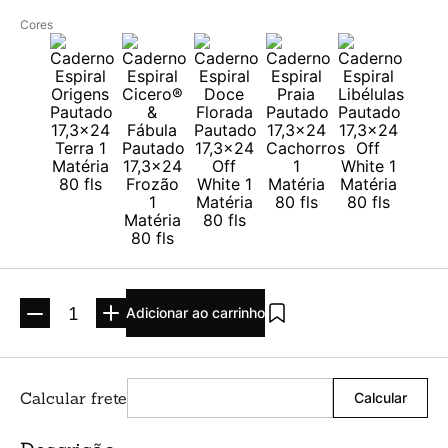
Argolado
10
º
Cores
Adicionar ao carrinho