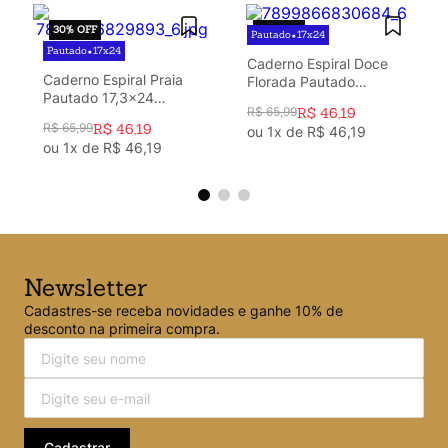
30%
OFF
30%
OFF
Pautado
17x24
•
Pautado
17x24
•
Caderno Espiral Doce
Caderno Espiral Praia
Florada Pautado
Pautado 17,3x24
17,3x24 Off White 1
R$
65
,
99
R$
46
,
19
Cachorros 1 Matéria 80
Matéria 80 fls
R$
65
,
99
R$
46
,
19
ou
1
x de
R$
46
,
19
fls
ou
1
x de
R$
46
,
19
Newsletter
Cadastres-se receba novidades e ganhe 10% de
desconto na primeira compra.
Cadastrar