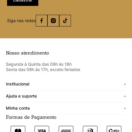
Siga nas redes
Nosso atendimento
Segunda à Quinta das 09h às 18h
Sexta das 09h ás 17h, exceto feriados
Institucional
+
Sobre a Cicero
Ajuda e suporte
+
Minha vitrine
Termos de uso
Minha conta
+
Personalizado
Política de segurança
Formas de Pagamento
Meus Dados
Lojista
Trocas e devoluções
Meus Pedidos
Fale conosco