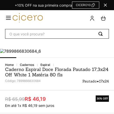
+10% OFF na sua primeira compra
CICERO10
TERMOS
MAIS
BUSCADOS
O que você procura?
Agendas Calendários
1
º
Refil
2
º
Fichário
3
º
Caderno
4
º
cadernos
espiral
Caderno Espiral Doce Florada Pautado 17,3x24
Planner
5
º
Off White 1 Matéria 80 fls
Planner Permanente
6
º
•
Código
:
7899866830684
Pautado
17x24
Trancoso
7
º
Melissa
8
º
R$ 46,19
R$ 65,99
30%
OFF
Caderneta
Em até
1
x
R$
46
,
19
sem juros
9
º