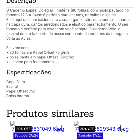
Descrição
O Caderno Espiral Colegial 1 matéria (80 folhas) com miolo pautado no
formato 17,3 x 24cm é perfeito para estudos, trabalhos e ideias.
Está aqui um item básico para a sua organização, com todo seu charme
na capa dura, cantos arredondados e elástico para fechamento. O seu
formato é perfeito para levar com você sempre. O caderno Wire-o
(espiral duplo) faz parte do nosso sortimento de produtos da categoria
Volta às Aulas.
Ele vem com:
• 80 folhas em Papel Offset 75 g/m2
• bolsa pasta em papel Offset 150g/m2
• elástico para fechamento
Especificações
Capa Dura
Espiral
Papel Offset 75g
Bolsa Interna
Produtos similares
30%
OFF
30%
OFF
Pautado
17x24
Pautado
17x24
•
•