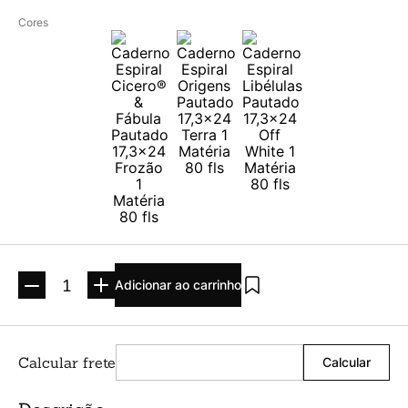
Argolado
10
º
Cores
Adicionar ao carrinho