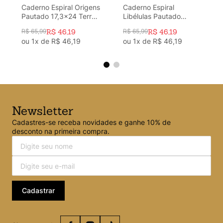
Caderno Espiral Origens
Caderno Espiral
Pautado 17,3x24 Terra
Libélulas Pautado
1 Matéria 80 fls
17,3x24 Off White 1
R$
65
,
99
R$
46
,
19
R$
65
,
99
R$
46
,
19
Matéria 80 fls
ou
1
x de
R$
46
,
19
ou
1
x de
R$
46
,
19
Newsletter
Cadastres-se receba novidades e ganhe 10% de
desconto na primeira compra.
Cadastrar