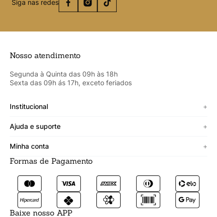
Siga nas redes
Nosso atendimento
Segunda à Quinta das 09h às 18h
Sexta das 09h ás 17h, exceto feriados
Institucional
+
Sobre a Cicero
Ajuda e suporte
+
Minha vitrine
Termos de uso
Minha conta
+
Personalizado
Política de segurança
Formas de Pagamento
Meus Dados
Lojista
Trocas e devoluções
Meus Pedidos
Fale conosco
Prazos de entrega
Meus Favoritos
Formas de pagamento
Baixe nosso APP