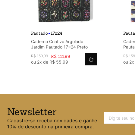
•
Pautado
17x24
Paut
ce
Caderno Criativo Argolado
Cader
ite
Jardim Pautado 17x24 Preto
Pauta
R$
159
,
99
R$
111
,
99
R$
159
ou
2
x de
R$
55
,
99
ou
2
x
Newsletter
Cadastre-se receba novidades e ganhe
10% de desconto na primeira compra.