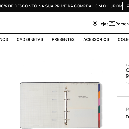
 10% DE DESCONTO NA SUA PRIMEIRA COMPRA COM O CUPOM
C
Lojas
Person
NOS
CADERNETAS
PRESENTES
ACESSÓRIOS
COLE
C
P
C
R
E