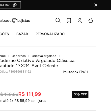
ICERO10
alizado
Lojistas
ÇÕES
BAZAR
PERSONALIZADO
cadernos
criativo argolado
aderno Criativo Argolado Clássica
autado 17X24 Azul Celeste
•
ódigo
:
7899866831162
Pautado
17x24
R$ 111,99
$ 159,99
30%
OFF
m até
2
x
R$
55
,
99
sem juros