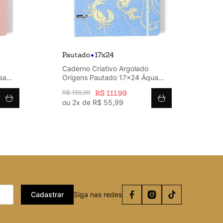
•
Pautado
17x24
Pa
Caderno Criativo Argolado
Ca
sa
Origens Pautado 17x24 Áqua
Me
Azul
Bl
R$
159
,
99
R$
111
,
99
R$
ou
2
x de
R$
55
,
99
o
Cadastrar
Siga nas redes