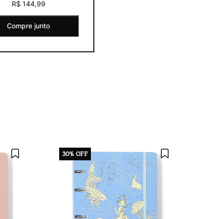
R$ 144,99
Compre junto
30%
OFF
3