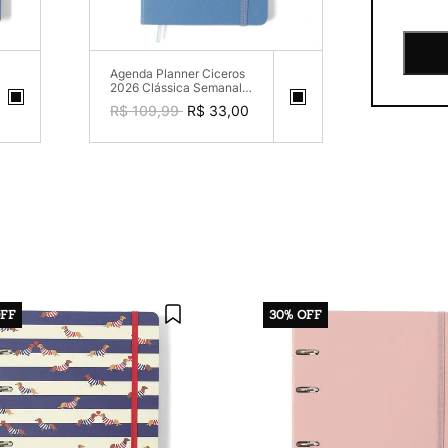
Agenda Planner Ciceros
2026 Clássica Semanal
Anotações 14x21 Azul
R$ 109,99
R$ 33,00
Celeste
FF
30%
OFF