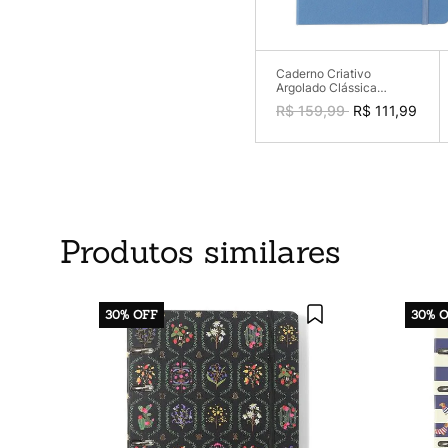
Caderno Criativo
Argolado Clássica
Pautado 17X24 Azul
R$ 159,99
R$ 111,99
Celeste
Produtos similares
30%
OFF
30%
O