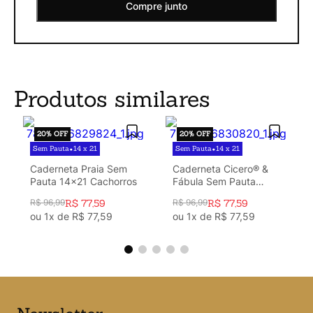
Compre junto
Produtos similares
20%
OFF
20%
OFF
Sem Pauta
14 x 21
Sem Pauta
14 x 21
•
•
Caderneta Praia Sem
Caderneta Cicero® &
Pauta 14x21 Cachorros
Fábula Sem Pauta
14x21 Guloseimas
R$
96
,
99
R$
77
,
59
R$
96
,
99
R$
77
,
59
ou
1
x de
R$
77
,
59
ou
1
x de
R$
77
,
59