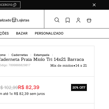
ICERO10
alizado
Lojistas
ÇÕES
BAZAR
PERSONALIZADO
cadernetas
estampada
aderneta Praia Miolo Tri 14x21 Barraca
•
ódigo
:
7899866829817
Mix de miolos
14 x 21
R$ 82,39
$ 102,99
20%
OFF
m até
1
x
R$
82
,
39
sem juros