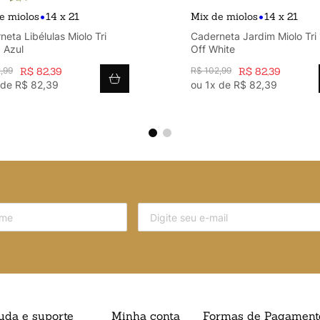
•
•
e miolos
14 x 21
Mix de miolos
14 x 21
eta Libélulas Miolo Tri
Caderneta Jardim Miolo Tri
 Azul
Off White
2
,
99
R$
82
,
39
R$
102
,
99
R$
82
,
39
 de
R$
82
,
39
ou
1
x de
R$
82
,
39
uda e suporte
Minha conta
Formas de Pagament