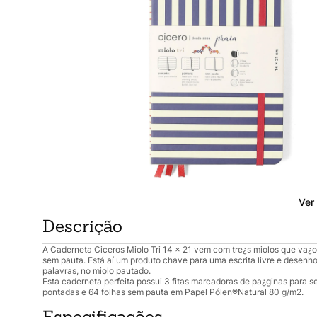
Ver
Descrição
A Caderneta Ciceros Miolo Tri 14 x 21 vem com tre¿s miolos que va¿o
sem pauta. Está aí um produto chave para uma escrita livre e desenho,
palavras, no miolo pautado.
Esta caderneta perfeita possui 3 fitas marcadoras de pa¿ginas para s
pontadas e 64 folhas sem pauta em Papel Pólen®Natural 80 g/m2.
Especificações