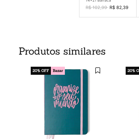
14x21 Barraca
R$ 102,99
R$ 82,39
Produtos similares
20%
OFF
Bazar
20%
O