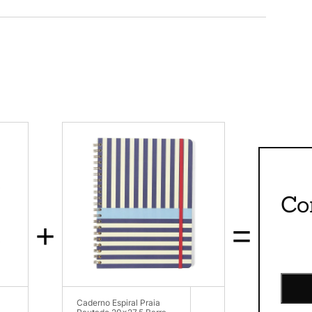
Co
+
=
Caderno Espiral Praia