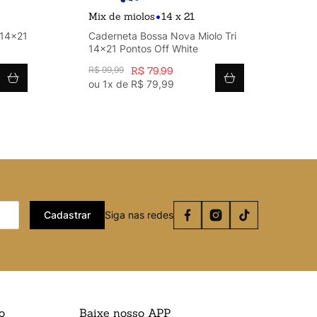
•
Mix de miolos
14 x 21
Mi
 14x21
Caderneta Bossa Nova Miolo Tri
Ca
14x21 Pontos Off White
14
R$
99
,
99
R$
79
,
99
R$
ou
1
x de
R$
79
,
99
o
Cadastrar
Siga nas redes
o
Baixe nosso APP