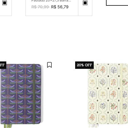
Pautado 20x27,5 Barraca
1 Matéria 80 fls
R$ 70,99
R$ 56,79
FF
20%
OFF