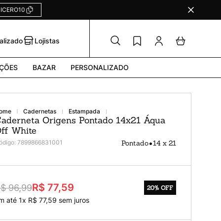
ICERO10
alizado
Lojistas
ÇÕES
BAZAR
PERSONALIZADO
cadernetas
estampada
aderneta Origens Pontado 14x21 Áqua
ff White
•
ódigo
:
7899866831001
Pontado
14 x 21
R$ 77,59
$ 96,99
20%
OFF
m até
1
x
R$
77
,
59
sem juros