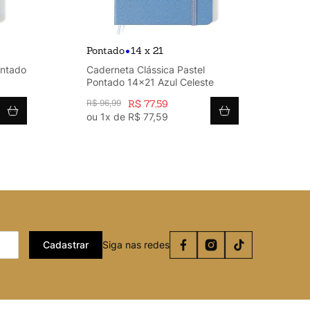
•
Pontado
14 x 21
ontado
Caderneta Clássica Pastel
Pontado 14x21 Azul Celeste
R$
96
,
99
R$
77
,
59
ou
1
x de
R$
77
,
59
Cadastrar
Siga nas redes