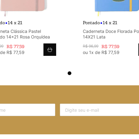
•
•
ado
14 x 21
Pontado
14 x 21
neta Clássica Pastel
Caderneta Doce Florada P
do 14x21 Rosa Orquídea
14X21 Lata
99
R$
77
,
59
R$
96
,
99
R$
77
,
59
 de
R$
77
,
59
ou
1
x de
R$
77
,
59