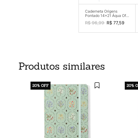
Caderneta Origens
Pontado 14x21 Áqua Off
White
R$ 96,99
R$ 77,59
Produtos similares
20%
OFF
20%
O