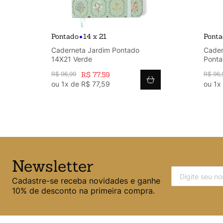
•
Pontado
14 x 21
Pont
Caderneta Jardim Pontado
Cader
14X21 Verde
Ponta
R$
96
,
99
R$
77
,
59
R$
96
,
ou
1
x de
R$
77
,
59
ou
1
x
Newsletter
Cadastre-se receba novidades e ganhe
10% de desconto na primeira compra.