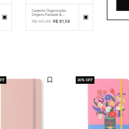
Caderno Organizador
Origens Pautado &
Pontado A5 Áqua Off
R$ 101,99
R$ 81,59
White
FF
20%
OFF