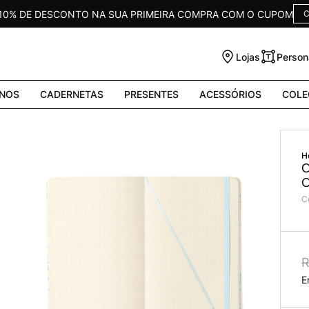
 10% DE DESCONTO NA SUA PRIMEIRA COMPRA COM O CUPOM
C
Lojas
Person
NOS
CADERNETAS
PRESENTES
ACESSÓRIOS
COLE
C
O
C
R
E