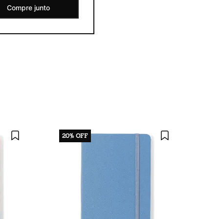
Compre junto
20%
OFF