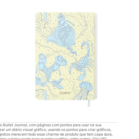
o Bullet Journal, com páginas com pontos para usar na sua
zer um diário visual gráfico, usando os pontos para criar gráficos,
egistros merecem todo esse charme de produto que tem capa dura,
ina e bolsa pasta para guardar cartões, entre outros. São 160