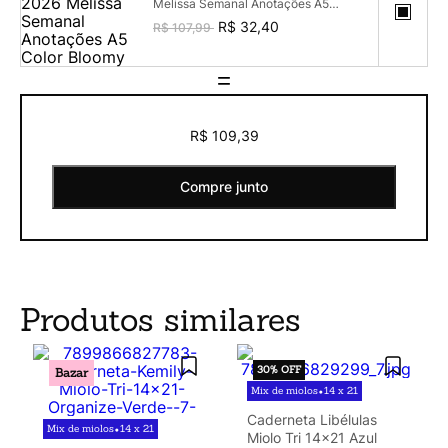
Melissa Semanal Anotações A5
Color Bloomy
R$ 32,40
R$ 107,99
=
R$ 109,39
Compre junto
Produtos similares
30%
OFF
Bazar
Mix de miolos
14 x 21
•
Caderneta Libélulas
Mix de miolos
14 x 21
•
Miolo Tri 14x21 Azul