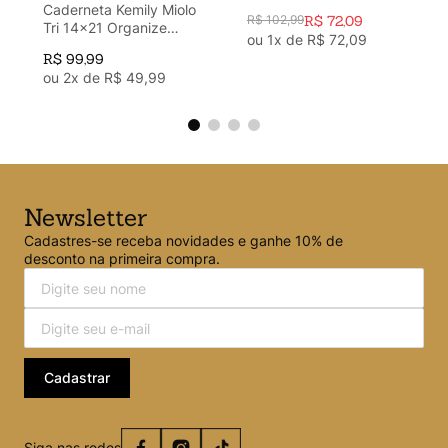
Caderneta Kemily Miolo
R$
102
,
99
R$
72
,
09
Tri 14x21 Organize
ou
1
x de
R$
72
,
09
Verde
R$
99
,
99
ou
2
x de
R$
49
,
99
Newsletter
Cadastres-se receba novidades e ganhe 10% de
desconto na primeira compra.
Cadastrar
Siga nas redes