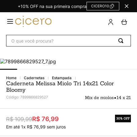
+10% OFF na sua primeira compra
CICERO10
TERMOS
MAIS
BUSCADOS
O que você procura?
Agendas Calendários
1
º
Refil
2
º
Fichário
3
º
Caderno
4
º
cadernetas
estampada
Caderneta Melissa Miolo Tri 14x21 Color
Planner
5
º
Bloomy
Planner Permanente
6
º
•
Código
:
7899866829527
Mix de miolos
14 x 21
Trancoso
7
º
Melissa
8
º
R$ 76,99
R$ 109,99
30%
OFF
Caderneta
Em até
1
x
R$
76
,
99
sem juros
9
º