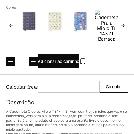
Argolado
10
º
Cores
Adicionar ao carrinho
Descrição
A Caderneta Ciceros Miolo Tri 14 x 21 vem com tre¿s miolos que va¿o ser
indispensa¿veis para a sua organizac¿a¿o: pautado, pontado e sem
pauta. Está aí um produto chave para uma escrita livre e desenho, no
miolo sem pauta, diário gráfico, no miolo pontado e muitas palavras, no
miolo pautado.
Esta caderneta perfeita possui 3 fitas marcadoras de pa¿ginas para se