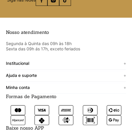
Nosso atendimento
Segunda à Quinta das 09h às 18h
Sexta das 09h ás 17h, exceto feriados
Institucional
+
Sobre a Cicero
Ajuda e suporte
+
Minha vitrine
Termos de uso
Minha conta
+
Personalizado
Política de segurança
Formas de Pagamento
Meus Dados
Lojista
Trocas e devoluções
Meus Pedidos
Fale conosco
Prazos de entrega
Meus Favoritos
Formas de pagamento
Baixe nosso APP