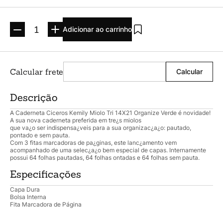
Argolado
10
º
Adicionar ao carrinho
Descrição
A Caderneta Ciceros Kemily Miolo Tri 14X21 Organize Verde é novidade!
A sua nova caderneta preferida em tre¿s miolos
que va¿o ser indispensa¿veis para a sua organizac¿a¿o: pautado,
pontado e sem pauta.
Com 3 fitas marcadoras de pa¿ginas, este lanc¿amento vem
acompanhado de uma selec¿a¿o bem especial de capas. Internamente
possui 64 folhas pautadas, 64 folhas ontadas e 64 folhas sem pauta.
Especificações
Capa Dura
Bolsa Interna
Fita Marcadora de Página