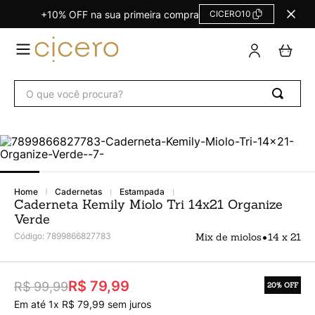
+10% OFF na sua primeira compra
CICERO10
TERMOS
MAIS
BUSCADOS
O que você procura?
Agendas Calendários
1
º
Refil
2
º
Fichário
3
º
Caderno
4
º
cadernetas
estampada
Planner Permanente
5
º
Caderneta Kemily Miolo Tri 14x21 Organize
Verde
Planner
6
º
•
Código
:
7899866827783
Mix de miolos
14 x 21
Trancoso
7
º
Melissa
8
º
R$ 79,99
R$ 99,99
20%
OFF
Caderneta
9
º
Em até
1
x
R$
79
,
99
sem juros