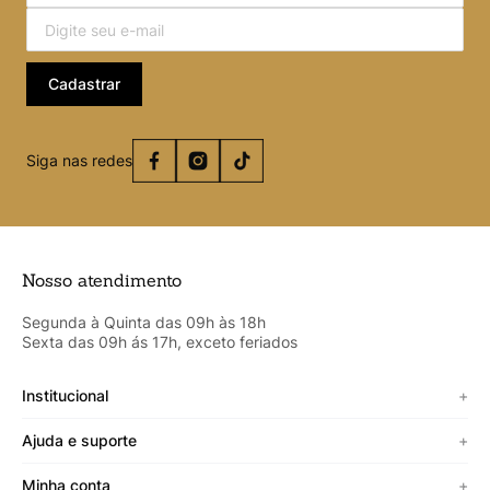
Cadastrar
Siga nas redes
Nosso atendimento
Segunda à Quinta das 09h às 18h
Sexta das 09h ás 17h, exceto feriados
Institucional
+
Sobre a Cicero
Ajuda e suporte
+
Minha vitrine
Termos de uso
Minha conta
+