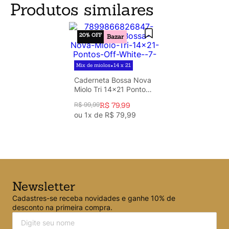
Produtos similares
20%
OFF
Bazar
Mix de miolos
14 x 21
•
Caderneta Bossa Nova
Miolo Tri 14x21 Pontos
Off White
R$
99
,
99
R$
79
,
99
ou
1
x de
R$
79
,
99
Newsletter
Cadastres-se receba novidades e ganhe 10% de
desconto na primeira compra.