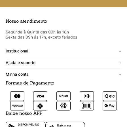
Nosso atendimento
Segunda à Quinta das 09h às 18h
Sexta das 09h ás 17h, exceto feriados
Institucional
+
Sobre a Cicero
Ajuda e suporte
+
Minha vitrine
Termos de uso
Minha conta
+
Personalizado
Política de segurança
Formas de Pagamento
Meus Dados
Lojista
Trocas e devoluções
Meus Pedidos
Fale conosco
Prazos de entrega
Meus Favoritos
Formas de pagamento
Baixe nosso APP