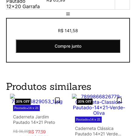
=
R$ 141,58
Compre junto
Produtos similares
20%
OFF
20%
OFF
Pautado
14 x 21
•
Caderneta Jardim
Pautado
14 x 21
•
Pautado 14x21 Preto
Caderneta Clássica
R$
96
,
99
R$
77
,
59
Pautado 14x21 Verde