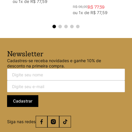
ou
1
x de
R$
77
,
59
Oliva
R$
96
,
99
R$
77
,
59
ou
1
x de
R$
77
,
59
Newsletter
Cadastres-se receba novidades e ganhe 10% de
desconto na primeira compra.
Cadastrar
Siga nas redes