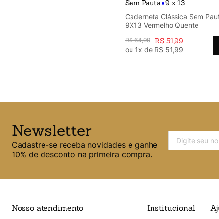
•
Sem Pauta
9 x 13
Caderneta Clássica Sem Pau
9X13 Vermelho Quente
R$
64
,
99
R$
51
,
99
ou
1
x de
R$
51
,
99
Newsletter
Cadastre-se receba novidades e ganhe
10% de desconto na primeira compra.
Nosso atendimento
Institucional
Aj