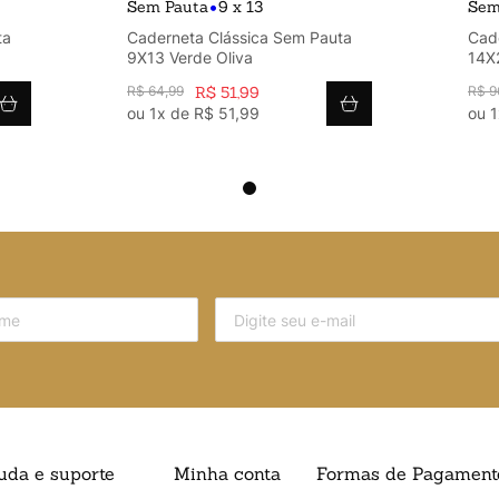
•
Sem Pauta
9 x 13
Sem
ta
Caderneta Clássica Sem Pauta
Cad
9X13 Verde Oliva
14X2
R$
64
,
99
R$
51
,
99
R$
9
ou
1
x de
R$
51
,
99
ou
1
uda e suporte
Minha conta
Formas de Pagament