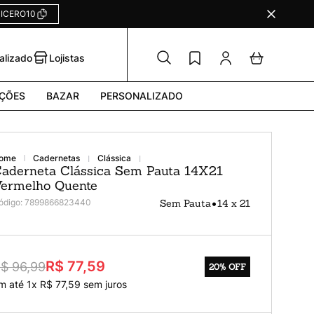
ICERO10
alizado
Lojistas
ÇÕES
BAZAR
PERSONALIZADO
cadernetas
clássica
aderneta Clássica Sem Pauta 14X21
ermelho Quente
•
ódigo
:
7899866823440
Sem Pauta
14 x 21
R$ 77,59
$ 96,99
20%
OFF
m até
1
x
R$
77
,
59
sem juros