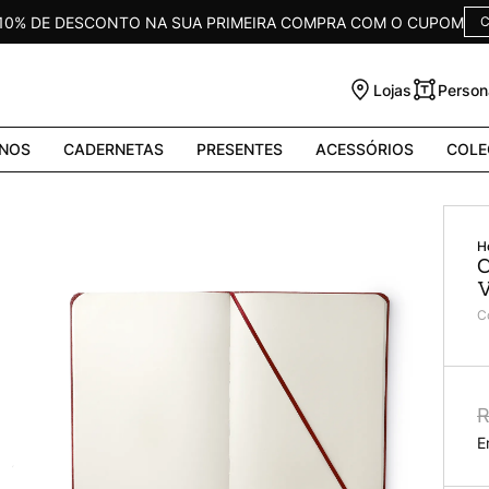
 10% DE DESCONTO NA SUA PRIMEIRA COMPRA COM O CUPOM
C
Lojas
Person
NOS
CADERNETAS
PRESENTES
ACESSÓRIOS
COLE
C
V
C
R
E