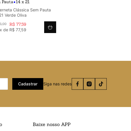
•
 Pauta
14 x 21
erneta Clássica Sem Pauta
1 Verde Oliva
6
,
99
R$
77
,
59
x de
R$
77
,
59
Cadastrar
Siga nas redes
o
Baixe nosso APP